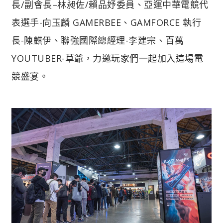
長/副會長–林昶佐/賴品妤委員、亞運中華電競代
表選手-向玉麟 GAMERBEE、GAMFORCE 執行
長-陳麒伊、聯強國際總經理-李建宗、百萬
YOUTUBER-草爺，力邀玩家們一起加入這場電
競盛宴。