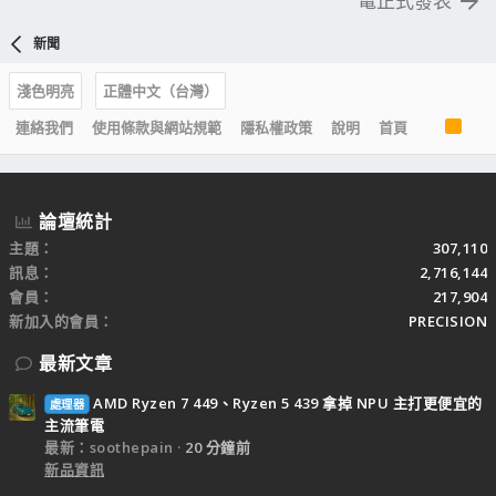
電正式發表
新聞
淺色明亮
正體中文（台灣）
R
連絡我們
使用條款與網站規範
隱私權政策
說明
首頁
S
S
論壇統計
主題
307,110
訊息
2,716,144
會員
217,904
新加入的會員
PRECISION
最新文章
AMD Ryzen 7 449、Ryzen 5 439 拿掉 NPU 主打更便宜的
處理器
主流筆電
最新：soothepain
20 分鐘前
新品資訊