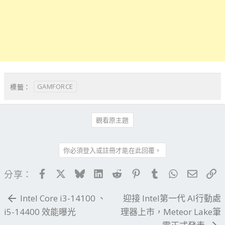
GAMFORCE
標籤：
觀看原主題
你必須登入或註冊才能在此回覆。
Facebook
X
Bluesky
LinkedIn
Reddit
Pinterest
Tumblr
WhatsApp
電子郵
連
分享：
Intel Core i3-14100 、
迎接 Intel第一代 AI行動處
i5-14400 效能曝光
理器上市，Meteor Lake筆