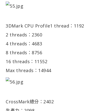
3DMark CPU Profile
1 thread：1192
2 threads：2360
4 threads：4683
8 threads：8756
16 threads：11552
Max threads：14944
CrossMark
總分：2402
生產力：2098