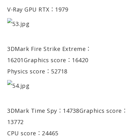
V-Ray GPU RTX：1979
3DMark Fire Strike Extreme：
16201
Graphics score：16420
Physics score：52718
3DMark Time Spy：14738
Graphics score：
13772
CPU score：24465