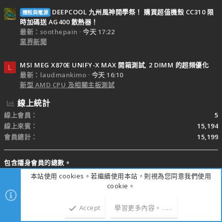
DEEPCOOL 九州風神開學祭！ 購買超值機殼 CC310 限
機殼與電源
時加碼送 AG400 散熱器！
最新：soothepain
今天 17:22
業界新聞
MSI MEG X870E UNIFY-X MAX 開箱測試, 2 DIMM 的超頻優化
L
最新：laudmankimo
今天 16:10
新型 AMD CPU 及相關主板測試
線上統計
線上會員
5
線上來賓
15,194
會員總計
15,199
包含隱身會員的總數。
分享此頁
本站使用 cookies。若繼續使用本站，則視為您同意我們使用
cookie。
Facebook
X
Bluesky
LinkedIn
Reddit
Pinterest
Tumblr
WhatsApp
電子郵件
連結
Accept
學習更多內容。……
上方
下方