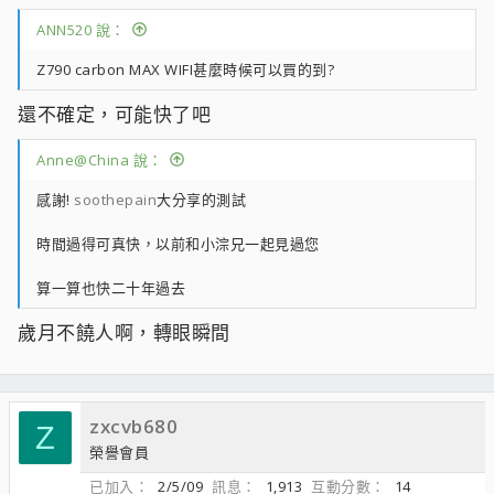
ANN520 說：
Z790 carbon MAX WIFI甚麼時候可以買的到?
還不確定，可能快了吧
Anne@China 說：
感謝!
soothepain
大分享的測試
時間過得可真快，以前和小淙兄一起見過您
算一算也快二十年過去
歲月不饒人啊，轉眼瞬間
zxcvb680
Z
榮譽會員
已加入
2/5/09
訊息
1,913
互動分數
14