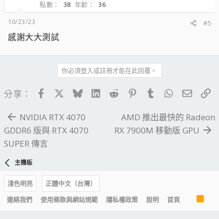
點數
38
年齡
36
10/23/23
#5
感謝大大測試
你必須登入或註冊才能在此回覆。
Facebook
X
Bluesky
LinkedIn
Reddit
Pinterest
Tumblr
WhatsApp
電子郵
連
分享：
NVIDIA RTX 4070
AMD 推出最快的 Radeon
GDDR6 版與 RTX 4070
RX 7900M 移動版 GPU
SUPER 傳言
主機板
淺色明亮
正體中文（台灣）
R
連絡我們
使用條款與網站規範
隱私權政策
說明
首頁
S
S