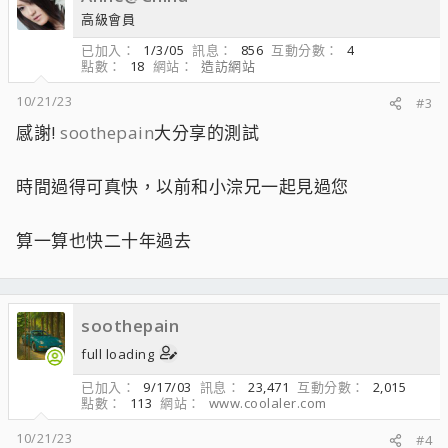
高級會員
已加入
1/3/05
訊息
856
互動分數
4
點數
18
網站
造訪網站
10/21/23
#3
感謝!
soothepain
大分享的測試
時間過得可真快，以前和小淙兄一起見過您
算一算也快二十年過去
soothepain
full loading
已加入
9/17/03
訊息
23,471
互動分數
2,015
點數
113
網站
www.coolaler.com
10/21/23
#4