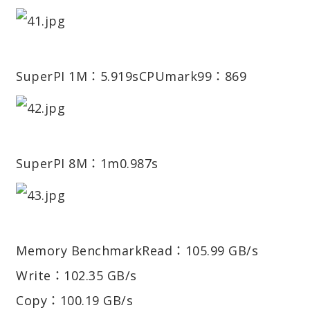
SuperPI 1M：5.919s
CPUmark99：869
SuperPI 8M：1m0.987s
Memory Benchmark
Read：105.99 GB/s
Write：102.35 GB/s
Copy：100.19 GB/s