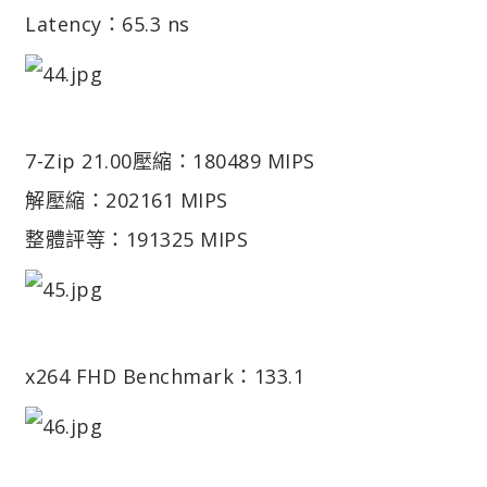
Latency：65.3 ns
7-Zip 21.00
壓縮：180489 MIPS
解壓縮：202161 MIPS
整體評等：191325 MIPS
x264 FHD Benchmark：133.1