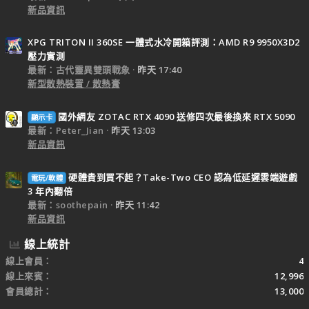
新品資訊
XPG TRITON II 360SE 一體式水冷開箱評測：AMD R9 9950X3D2
壓力實測
最新：古代靈異雙頭戰象
昨天 17:40
新型散熱裝置 / 散熱膏
國外網友 ZOTAC RTX 4090 送修四次最後換來 RTX 5090
顯示卡
最新：Peter_Jian
昨天 13:03
新品資訊
硬體貴到買不起？Take-Two CEO 認為低延遲雲端遊戲
電玩/軟體
3 年內翻倍
最新：soothepain
昨天 11:42
新品資訊
線上統計
線上會員
4
線上來賓
12,996
會員總計
13,000