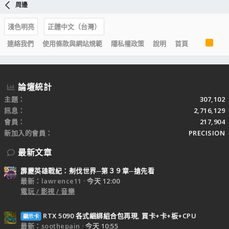
周邊
淺色明亮
正體中文（台灣）
R
連絡我們
使用條款與網站規範
隱私權政策
說明
首頁
S
S
論壇統計
主題
307,102
訊息
2,716,129
會員
217,904
新加入的會員
PRECISION
最新文章
霹靂英雄戰紀：刜伐世界─第３９章─搶先看
最新：lawrence11
今天 12:00
電玩 / 影視 / 音樂
RTX 5090 各式綑綁組合包再現, 買卡+卡+板+CPU
顯示卡
最新：soothepain
今天 10:55