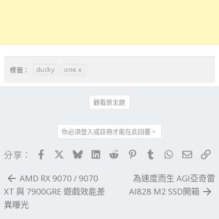
ducky
one x
標籤：
觀看原主題
你必須登入或註冊才能在此回覆。
Facebook
X
Bluesky
LinkedIn
Reddit
Pinterest
Tumblr
WhatsApp
電子郵
連
分享：
AMD RX 9070 / 9070
為速度而生 AGI亞奇雷
XT 與 7900GRE 遊戲效能差
AI828 M2 SSD開箱
異曝光