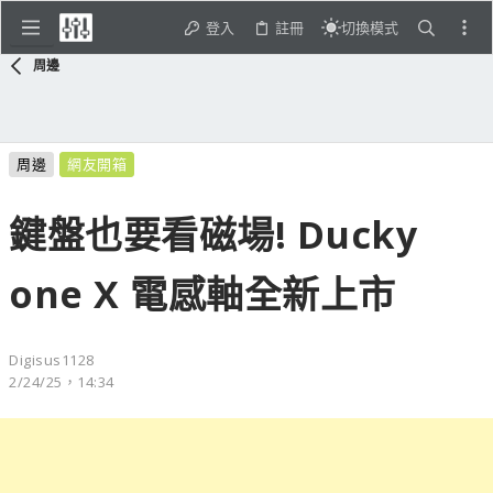
登入
註冊
切換模式
周邊
周邊
網友開箱
鍵盤也要看磁場! Ducky
one X 電感軸全新上市
Digisus1128
2/24/25，14:34