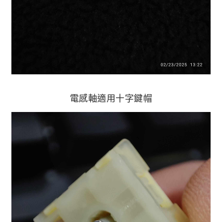
電感軸適用十字鍵帽