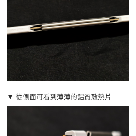
▼ 從側面可看到薄薄的鋁質散熱片