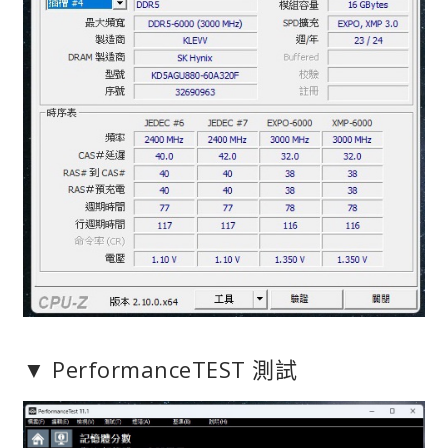
▼ PerformanceTEST 測試