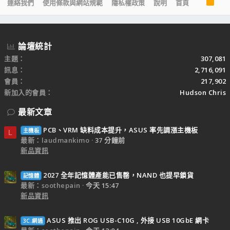
R
連絡我們
使用條款與網站規範
隱私權政策
說明
首頁
S
S
論壇統計
主題
307,081
訊息
2,716,091
會員
217,902
新加入的會員
Hudson Chris
最新文章
PCB、VRM 缺料成本提升，ASUS 率先調漲主機板
主機板
L
最新：laudmankimo
37 分鐘前
新品資訊
2027 全年記憶體產能已售罄，NAND 也提早鎖貨
記憶體
最新：soothepain
今天 15:47
新品資訊
ASUS 推出 ROG USB-C10G , 外接 USB 10GbE 網卡
3C.網通