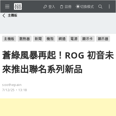
登入
註冊
切換模式
主機板
主機板
散熱器
新聞
機殼
網通
電源
顯示卡
顯示器
蒼綠風暴再起！ROG 初音未
來推出聯名系列新品
soothepain
7/12/25，13:18