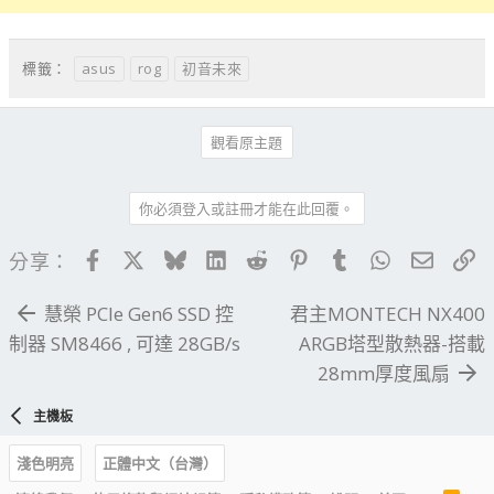
asus
rog
初音未來
標籤：
觀看原主題
你必須登入或註冊才能在此回覆。
Facebook
X
Bluesky
LinkedIn
Reddit
Pinterest
Tumblr
WhatsApp
電子郵
連
分享：
慧榮 PCIe Gen6 SSD 控
君主MONTECH NX400
制器 SM8466 , 可達 28GB/s
ARGB塔型散熱器-搭載
28mm厚度風扇
主機板
淺色明亮
正體中文（台灣）