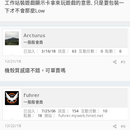
工作站裝遊戲顯示卡拿來玩遊戲的意思, 只是要包裝一
下才不會那麼Low
Arcturus
一般般會員
已加入
3/16/18
訊息
63
互動分數
0
點數
6
12/21/18
#5
機殼質感還不錯，可單賣嗎
fuhrer
一般般會員
已加入
7/25/06
訊息
154
互動分數
10
點數
18
網站
fuhrer.myweb.hinet.net
12/22/18
#6