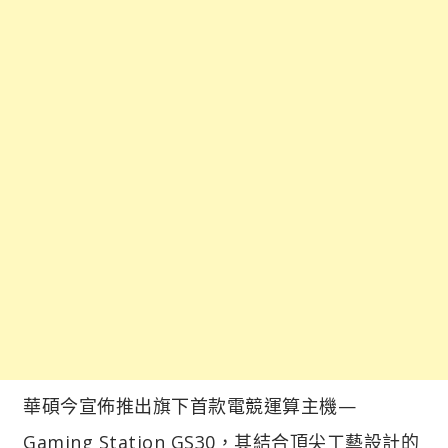
華碩今宣佈推出旗下首款電競運算主機—
Gaming Station GS30，其結合頂尖工藝設計的