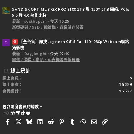
SANDISK OPTIMUS GX PRO 8100 2TB 與 850X 2TB 開箱, PCIe
5.0 與 4.0 效能比較
最新：soothepain
今天 10:25
新型硬碟 / SSD / 燒錄機 / 各種儲存裝置
【全台售】羅技Logitech C615 Full HD1080p Webcam網路
售
D
攝影機
最新：Day_knight
今天 07:40
鍵盤 / 滑鼠 / 喇叭 / 印表機等外接周邊
線上統計
線上會員
8
線上來賓
16,229
會員總計
16,237
包含隱身會員的總數。
分享此頁
Facebook
X
Bluesky
LinkedIn
Reddit
Pinterest
Tumblr
WhatsApp
電子郵件
連結