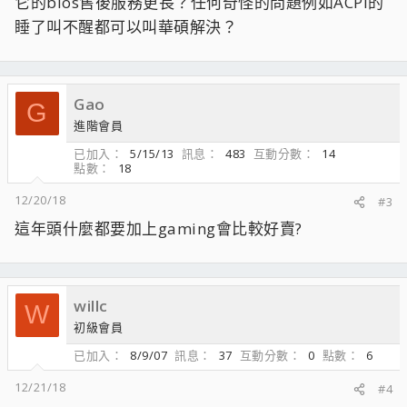
它的bios售後服務更長？任何奇怪的問題例如ACPI的
睡了叫不醒都可以叫華碩解決？
Gao
G
進階會員
已加入
5/15/13
訊息
483
互動分數
14
點數
18
12/20/18
#3
這年頭什麼都要加上gaming會比較好賣?
willc
W
初級會員
已加入
8/9/07
訊息
37
互動分數
0
點數
6
12/21/18
#4