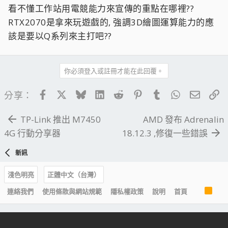
看不懂工作站用電競能力來宣傳的重點在哪裡??
RTX2070是拿來玩遊戲的, 強調3D繪圖運算能力的應
該是要以Q系列來主打吧??
你必須登入或註冊才能在此回覆。
Facebook
X
Bluesky
LinkedIn
Reddit
Pinterest
Tumblr
WhatsApp
電子郵
連
分享：
TP-Link 推出 M7450
AMD 發布 Adrenalin
4G 行動分享器
18.12.3 ,修復一些錯誤
新訊
淺色明亮
正體中文（台灣）
R
連絡我們
使用條款與網站規範
隱私權政策
說明
首頁
S
S