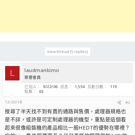
View thread (5 replies)
laudmankimo
L
榮譽會員
已加入
9/22/06
訊息
1,554
互動分數
119
點數
63
12/20/18
#2
搜尋了半天找不到有賣的通路與售價，處理器規格也
是不詳，或許是可定制處理器的機型，重點是這個看
起來很像組裝機的產品相比一般HEDT的優勢在哪裡？