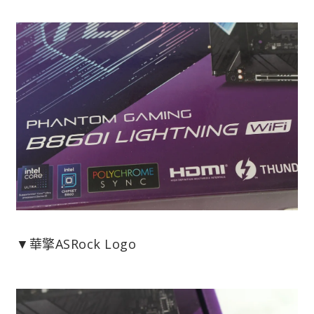
▼華擎ASRock Logo