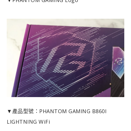
▼產品型號：PHANTOM GAMING B860I
LIGHTNING WiFi