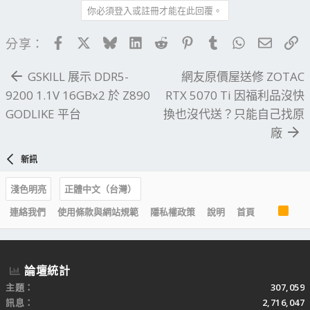
你必須登入或註冊才能在此回覆。
Facebook
X
Bluesky
LinkedIn
Reddit
Pinterest
Tumblr
WhatsApp
電子郵
連
分享：
GSKILL 展示 DDR5-
網友原價屋送修 ZOTAC
9200 1.1V 16GBx2 於 Z890
RTX 5070 Ti 因福利品沒快
GODLIKE 平台
換也沒代送？只能自己找原
廠
新訊
淺色明亮
正體中文（台灣）
R
連絡我們
使用條款與網站規範
隱私權政策
說明
首頁
S
S
論壇統計
主題
307,059
訊息
2,716,047