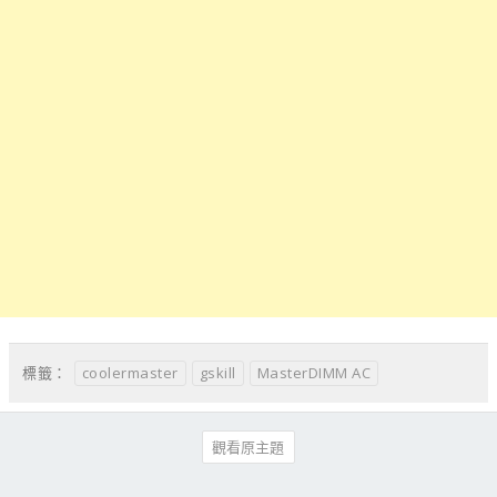
coolermaster
gskill
MasterDIMM AC
標籤：
觀看原主題