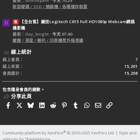
最新：soothepain
今天 10:25
新型硬碟 / SSD / 燒錄機 / 各種儲存裝置
【全台售】羅技Logitech C615 Full HD1080p Webcam網路
售
D
攝影機
最新：Day_knight
今天 07:40
鍵盤 / 滑鼠 / 喇叭 / 印表機等外接周邊
線上統計
線上會員
7
線上來賓
15,201
會員總計
15,208
包含隱身會員的總數。
分享此頁
Facebook
X
Bluesky
LinkedIn
Reddit
Pinterest
Tumblr
WhatsApp
電子郵件
連結
®
Community platform by XenForo
© 2010-2025 XenForo Ltd.
|
Style and
add-ons by ThemeHouse