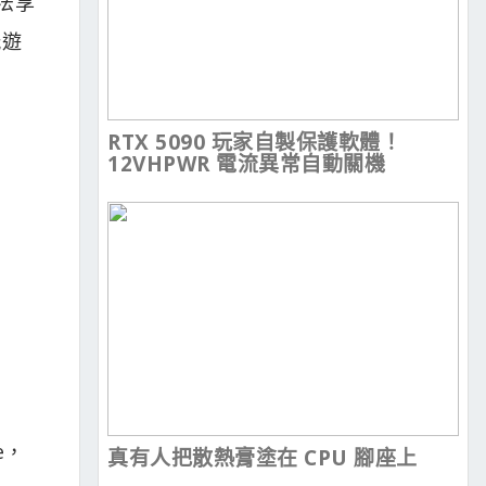
法享
玩遊
RTX 5090 玩家自製保護軟體！
12VHPWR 電流異常自動關機
e，
真有人把散熱膏塗在 CPU 腳座上