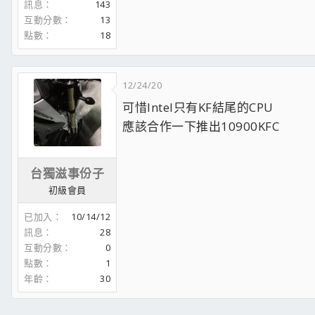
訊息
143
互動分數
13
點數
18
12/24/20
可惜Intel只有KF結尾的CPU
應該合作一下推出10900KFC
台獨滋事份子
初級會員
已加入
10/14/12
訊息
28
互動分數
0
點數
1
年齡
30