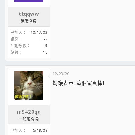
ttqqww
進階會員
已加入
10/17/03
訊息
357
互動分數
5
點數
18
12/23/20
螞蟻表示: 這個家真棒!
m9420qq
一般般會員
已加入
6/19/09