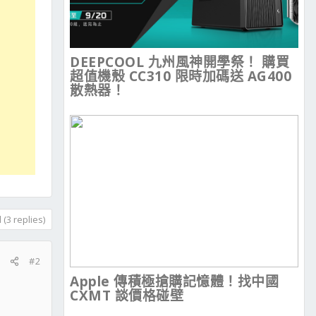
DEEPCOOL 九州風神開學祭！ 購買
超值機殼 CC310 限時加碼送 AG400
散熱器！
(3 replies)
#2
Apple 傳積極搶購記憶體！找中國
CXMT 談價格碰壁