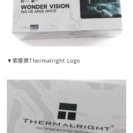
▼索摩樂Thermalright Logo