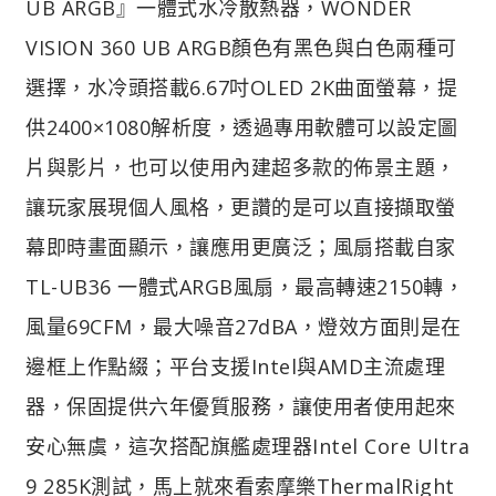
UB ARGB』一體式水冷散熱器，WONDER
VISION 360 UB ARGB顏色有黑色與白色兩種可
選擇，水冷頭搭載6.67吋OLED 2K曲面螢幕，提
供2400×1080解析度，透過專用軟體可以設定圖
片與影片，也可以使用內建超多款的佈景主題，
讓玩家展現個人風格，更讚的是可以直接擷取螢
幕即時畫面顯示，讓應用更廣泛；風扇搭載自家
TL-UB36 一體式ARGB風扇，最高轉速2150轉，
風量69CFM，最大噪音27dBA，燈效方面則是在
邊框上作點綴；平台支援Intel與AMD主流處理
器，保固提供六年優質服務，讓使用者使用起來
安心無虞，這次搭配旗艦處理器Intel Core Ultra
9 285K測試，馬上就來看索摩樂ThermalRight