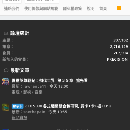
R
連絡我們
使用條款與網站規範
隱私權政策
說明
首頁
S
S
論壇統計
主題
307,102
訊息
2,716,129
會員
217,904
新加入的會員
PRECISION
最新文章
霹靂英雄戰紀：刜伐世界─第３９章─搶先看
最新：lawrence11
今天 12:00
電玩 / 影視 / 音樂
RTX 5090 各式綑綁組合包再現, 買卡+卡+板+CPU
顯示卡
最新：soothepain
今天 10:55
新品資訊