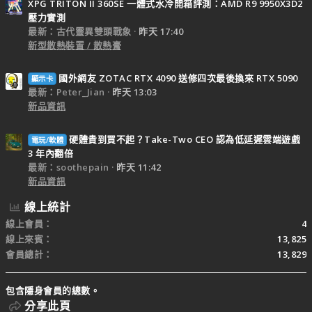
XPG TRITON II 360SE 一體式水冷開箱評測：AMD R9 9950X3D2
壓力實測
最新：古代靈異雙頭戰象
昨天 17:40
新型散熱裝置 / 散熱膏
國外網友 ZOTAC RTX 4090 送修四次最後換來 RTX 5090
顯示卡
最新：Peter_Jian
昨天 13:03
新品資訊
硬體貴到買不起？Take-Two CEO 認為低延遲雲端遊戲
電玩/軟體
3 年內翻倍
最新：soothepain
昨天 11:42
新品資訊
線上統計
線上會員
4
線上來賓
13,825
會員總計
13,829
包含隱身會員的總數。
分享此頁