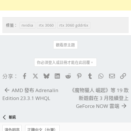
nvidia
rtx 3060
rtx 3060 gddr6x
標籤：
觀看原主題
你必須登入或註冊才能在此回覆。
Facebook
X
Bluesky
LinkedIn
Reddit
Pinterest
Tumblr
WhatsApp
電子郵
連
分享：
AMD 發布 Adrenalin
《魔物獵人 崛起》等 19 款
Edition 23.3.1 WHQL
新遊戲在 3 月陸續登上
GeForce NOW 雲端
新訊
淺色明亮
正體中文（台灣）