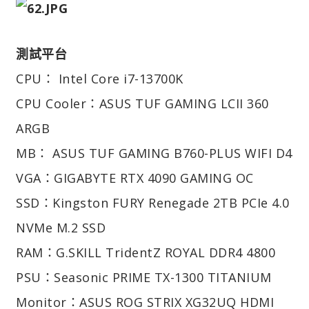
測試平台
CPU： Intel Core i7-13700K
CPU Cooler：ASUS TUF GAMING LCII 360
ARGB
MB： ASUS TUF GAMING B760-PLUS WIFI D4
VGA：GIGABYTE RTX 4090 GAMING OC
SSD：Kingston FURY Renegade 2TB PCIe 4.0
NVMe M.2 SSD
RAM：G.SKILL TridentZ ROYAL DDR4 4800
PSU：Seasonic PRIME TX-1300 TITANIUM
Monitor：ASUS ROG STRIX XG32UQ HDMI