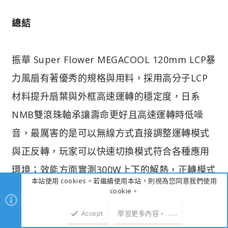
總結
振華 Super Flower MEGACOOL 120mm LCP暴
力風扇有著優秀的規格與用料，採用高分子LCP
材料提升扇葉與外框高速運轉的穩定度，日系
NMB雙滾珠軸承讓壽命更好且高速運轉時低噪
音，最厲害的是可以無線方式直接調整運轉模式
與正反轉，玩家可以快速切換模式符合各種應用
環境；效能方面實測300W上下的解熱，正轉模式
本站使用 cookies。若繼續使用本站，則視為您同意我們使用
下表現比較優秀，最高溫度控制在87~90度之
cookie。
間，反轉模式最高溫度則控制在91~96度之間，
Accept
學習更多內容。……
整體來說表現非常出色，不過一般狀態下使用舒