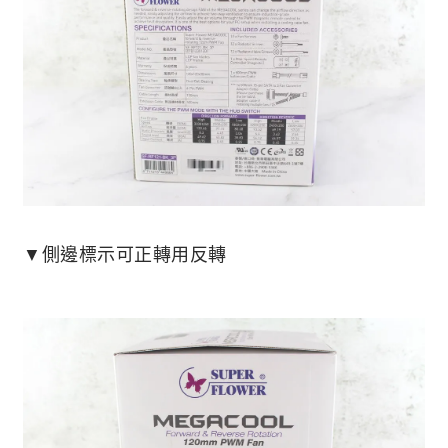
▼側邊標示可正轉用反轉