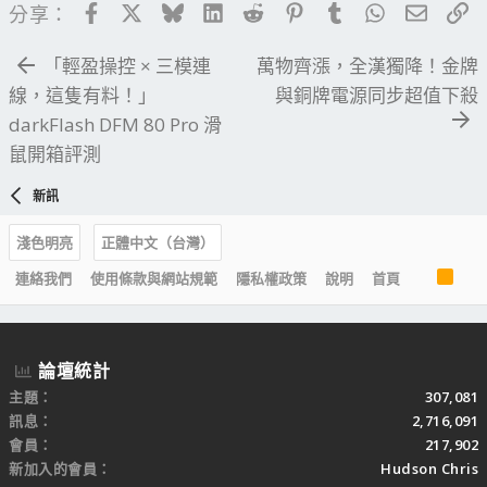
Facebook
X
Bluesky
LinkedIn
Reddit
Pinterest
Tumblr
WhatsApp
電子郵
連
分享：
「輕盈操控 × 三模連
萬物齊漲，全漢獨降！金牌
線，這隻有料！」
與銅牌電源同步超值下殺
darkFlash DFM 80 Pro 滑
鼠開箱評測
新訊
淺色明亮
正體中文（台灣）
R
連絡我們
使用條款與網站規範
隱私權政策
說明
首頁
S
S
論壇統計
主題
307,081
訊息
2,716,091
會員
217,902
新加入的會員
Hudson Chris