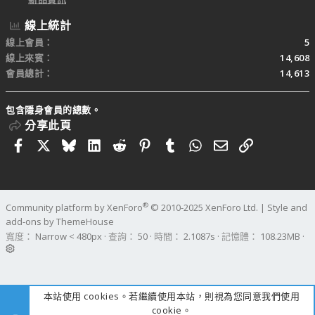
線上統計
線上會員
5
線上來賓
14,608
會員總計
14,613
包含隱身會員的總數。
分享此頁
Facebook
X
Bluesky
LinkedIn
Reddit
Pinterest
Tumblr
WhatsApp
電子郵件
連結
®
Community platform by XenForo
© 2010-2025 XenForo Ltd.
|
Style and
add-ons by ThemeHouse
寬度
查詢
50
時間
2.1087s
記憶體
108.23MB
本站使用 cookies。若繼續使用本站，則視為您同意我們使用
cookie。