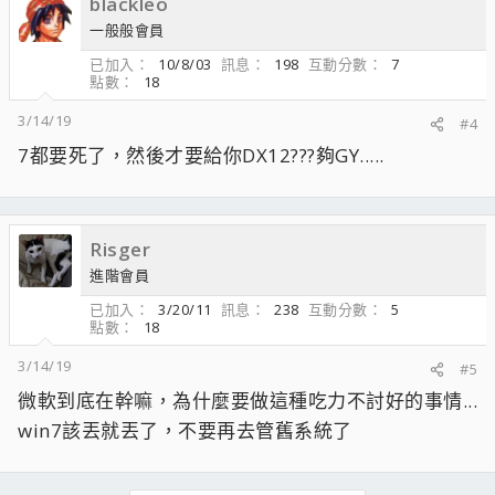
blackleo
一般般會員
已加入
10/8/03
訊息
198
互動分數
7
點數
18
3/14/19
#4
7都要死了，然後才要給你DX12???夠GY.....
Risger
進階會員
已加入
3/20/11
訊息
238
互動分數
5
點數
18
3/14/19
#5
微軟到底在幹嘛，為什麼要做這種吃力不討好的事情...
win7該丟就丟了，不要再去管舊系統了