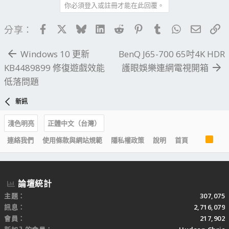
你必須登入或註冊才能在此回覆。
Facebook
X
Bluesky
LinkedIn
Reddit
Pinterest
Tumblr
WhatsApp
電子郵
連
分享：
Windows 10 更新
BenQ J65-700 65吋4K HDR
KB4489899 修復遊戲效能
護眼娛樂連網電視開箱
低落問題
新訊
淺色明亮
正體中文（台灣）
R
連絡我們
使用條款與網站規範
隱私權政策
說明
首頁
S
S
論壇統計
主題
307,075
訊息
2,716,079
會員
217,902