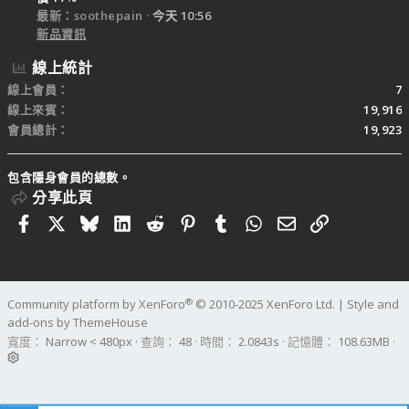
最新：soothepain
今天 10:56
新品資訊
線上統計
線上會員
7
線上來賓
19,916
會員總計
19,923
包含隱身會員的總數。
分享此頁
Facebook
X
Bluesky
LinkedIn
Reddit
Pinterest
Tumblr
WhatsApp
電子郵件
連結
®
Community platform by XenForo
© 2010-2025 XenForo Ltd.
|
Style and
add-ons by ThemeHouse
寬度
查詢
48
時間
2.0843s
記憶體
108.63MB