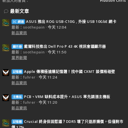
新加入的會員
Hudson Chris
最新文章
ASUS 推出 ROG USB-C10G , 外接 USB 10GbE 網卡
3C.網通
最新：soothepain
今天 12:04
新品資訊
戴爾科技推出 Dell Pro P 43 4K 視訊會議顯示器
顯示器
最新：soothepain
今天 11:50
業界新聞
Apple 傳積極搶購記憶體！找中國 CXMT 談價格碰壁
記憶體
最新：fuhrer
今天 11:24
新品資訊
PCB、VRM 缺料成本提升，ASUS 率先調漲主機板
主機板
最新：fuhrer
今天 11:20
新品資訊
Crucial 終身保固惹議？DDR5 壞了只退原購價，但僅剩市
記憶體
價 17%