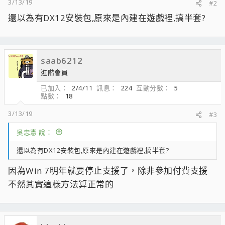
3/13/19
#2
還以為有DX12安裝包,原來是內建在遊戲裡,搞半套?
saab6212
進階會員
已加入
2/4/11
訊息
224
互動分數
5
點數
18
3/13/19
#3
吳忠憲 說：
還以為有DX12安裝包,原來是內建在遊戲裡,搞半套?
因為Win 7明年就要停止支援了，除非參加付費支援
不然其實這樣方法算正常的