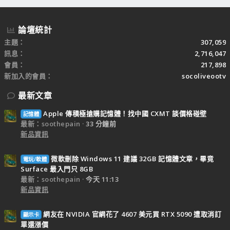
論壇統計
主題
307,059
訊息
2,716,047
會員
217,898
新加入的會員
socoliveootv
最新文章
Apple 傳積極搶購記憶體！找中國 CXMT 談價格碰壁
記憶體
最新：soothepain
33 分鐘前
新品資訊
微軟刪除 Windows 11 建議 32GB 記憶體文章，畢竟
電玩/軟體
Surface 最入門只 8GB
最新：soothepain
今天 11:13
新品資訊
網友在 NVIDIA 官網花了 4607 美元買 RTX 5090 遭取消訂
顯示卡
單還漲價