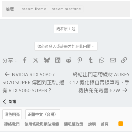
steam frame
steam machine
標籤：
觀看原主題
你必須登入或註冊才能在此回覆。
Facebook
X
Bluesky
LinkedIn
Reddit
Pinterest
Tumblr
WhatsApp
電子郵
連
分享：
NVIDIA RTX 5080 /
終結出門忘帶線材 AUKEY
5070 SUPER 傳回到正軌, 還
C12 氮化鎵自帶線筆電、手
有 RTX 5060 SUPER？
機快充充電器 67W
新訊
淺色明亮
正體中文（台灣）
R
連絡我們
使用條款與網站規範
隱私權政策
說明
首頁
S
S