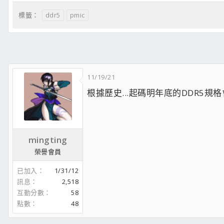
ddr5
pmic
標籤：
11/19/21
根據歷史...起碼明年底的DDR5規格
mingting
榮譽會員
已加入
1/31/12
訊息
2,518
互動分數
58
點數
48