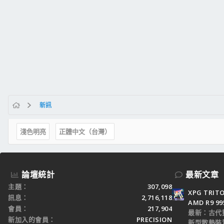
新訊
淺色明亮
正體中文（台灣）
論壇統計
最新文章
主題
307,098
XPG TRI
訊息
2,716,118
AMD R9 9
會員
217,904
最新：古代
新加入的會員
PRECISION
新型散熱裝置