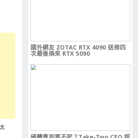
國外網友 ZOTAC RTX 4090 送修四
次最後換來 RTX 5090
是太
硬體貴到買不起？Take-Two CEO 認