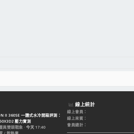
線上統計
線上會員
TON II 360SE 一體式水冷開箱評測：
線上來賓
950X3D2 壓力實測
會員總計
靈異雙頭戰象
今天 17:40
 / 散熱膏