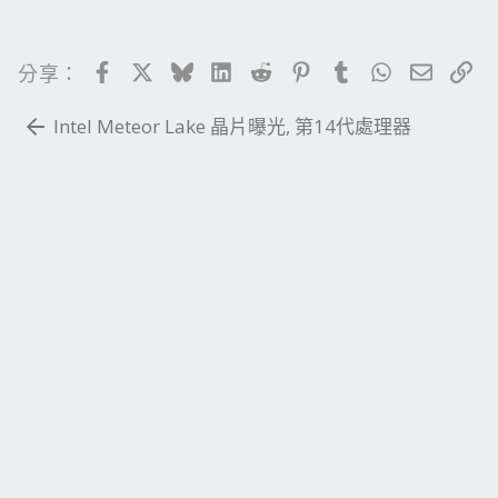
Facebook
X
Bluesky
LinkedIn
Reddit
Pinterest
Tumblr
WhatsApp
電子郵
連
分享：
Intel Meteor Lake 晶片曝光, 第14代處理器