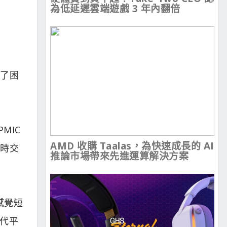
為低延遲雲端遊戲 3 年內翻倍
現了困
MIC
AMD 收購 Taalas，為快速成長的 AI
同時交
推論市場帶來先進運算解決方案
感覺短
2代平