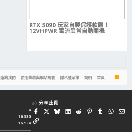
RTX 5090 玩家自製保護軟體！
12VHPWR 電流異常自動關機
R
連絡我們
使用條款與網站規範
隱私權政策
說明
首頁
S
S
分享此頁
4
Facebook
X
Bluesky
LinkedIn
Reddit
Pinterest
Tumblr
Whats
電
16,530
連結
16,534