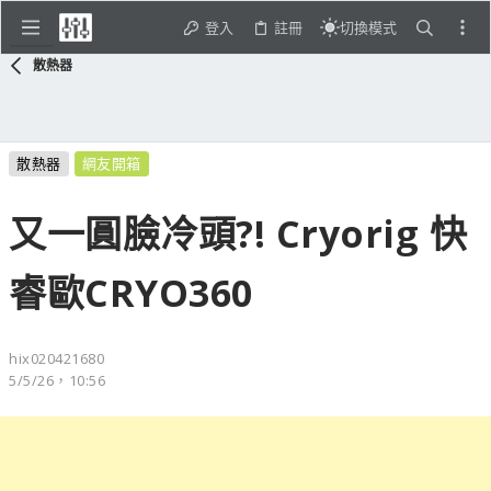
登入
註冊
切換模式
散熱器
散熱器
網友開箱
又一圓臉冷頭?! Cryorig 快
睿歐CRYO360
hix020421680
5/5/26，10:56