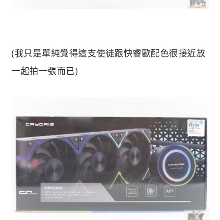
(我只是單純覺得這支使徒跟快睿歐配色很接近放
一起拍一張而已)