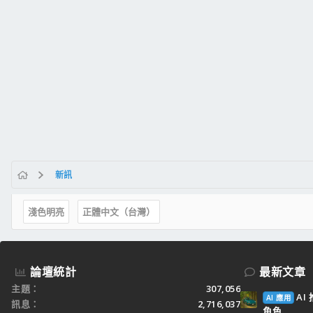
新訊
淺色明亮
正體中文（台灣）
論壇統計
最新文章
主題
307,056
A
AI 應用
訊息
2,716,037
角色