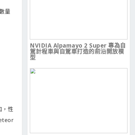
同數量
NVIDIA Alpamayo 2 Super 專為自
駕計程車與自駕車打造的前沿開放模
型
加，性
eor