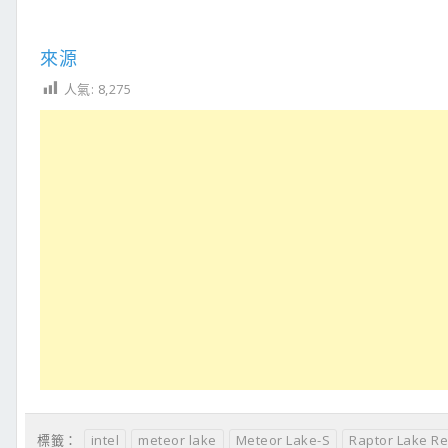
來源
人氣:
8,275
intel
meteor lake
Meteor Lake-S
Raptor Lake R
標籤：