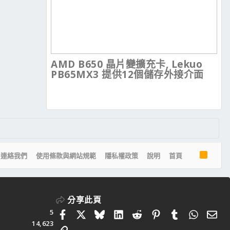
AMD B650 晶片變擴充卡, Lekuo
PB65MX3 提供12個儲存外接介面
R
連絡我們
使用條款與網站規範
隱私權政策
說明
首頁
S
S
分享此頁
5
Facebook
X
Bluesky
LinkedIn
Reddit
Pinterest
Tumblr
Whats
電
14,623