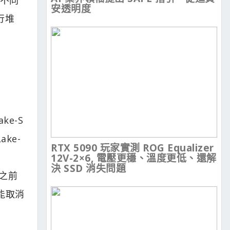
安透明度
行堆
ke-S
ke-
RTX 5090 玩家實測 ROG Equalizer
12V-2×6, 電壓更穩、溫度更低、還解
決 SSD 消失問題
是之前
能取消