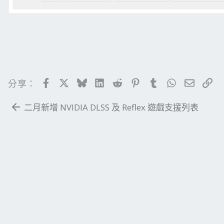
Facebook
X
Bluesky
LinkedIn
Reddit
Pinterest
Tumblr
WhatsApp
電子郵
連
分享：
二月新增 NVIDIA DLSS 及 Reflex 遊戲支援列表