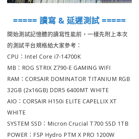
===== 讀寫 & 延遲測試 =====
開始測試記憶體的讀寫性能前，一樣先附上本次
的測試平台規格給大家參考：
CPU：Intel Core i7-14700K
MB：ROG STRIX Z790-E GAMING WIFI
RAM：CORSAIR DOMINATOR TITANIUM RGB
32GB (2x16GB) DDR5 6400MT WHITE
AIO：CORSAIR H150i ELITE CAPELLIX XT
WHITE
SYSTEM SSD：Micron Crucial T700 SSD 1TB
POWER：FSP Hydro PTM X PRO 1200W