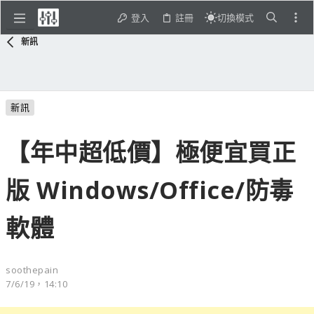
登入
註冊
切換模式
新訊
新訊
【年中超低價】極便宜買正
版 Windows/Office/防毒
軟體
soothepain
7/6/19，14:10