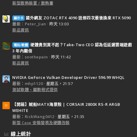
新型散熱裝置 / 散熱膏
國外網友 ZOTAC RTX 4090 送修四次最後換來 RTX 5090
顯示卡
最新：Peter_Jian
昨天 13:03
新品資訊
硬體貴到買不起？Take-Two CEO 認為低延遲雲端遊戲
電玩/軟體
3 年內翻倍
最新：soothepain
昨天 11:42
新品資訊
NVIDIA GeForce Vulkan Developer Driver 596.99 WHQL
最新：mhp1120
星期五，21:57
測試軟體、驅動程式提供
【開箱】賊船MATX海景殼 | CORSAIR 2800X RS-R ARGB
R
WEHITE
最新：RickWang0412
星期五，21:35
新型 Case 安裝發表及硬體改裝
線上統計