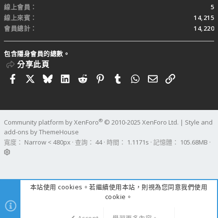
線上會員
5
線上來賓
14,215
會員總計
14,220
包含隱身會員的總數。
分享此頁
Facebook
X
Bluesky
LinkedIn
Reddit
Pinterest
Tumblr
WhatsApp
電子郵件
連結
®
Community platform by XenForo
© 2010-2025 XenForo Ltd.
|
Style and
add-ons by ThemeHouse
寬度
查詢
44
時間
1.1171s
記憶體
105.68MB
本站使用 cookies。若繼續使用本站，則視為您同意我們使用
cookie。