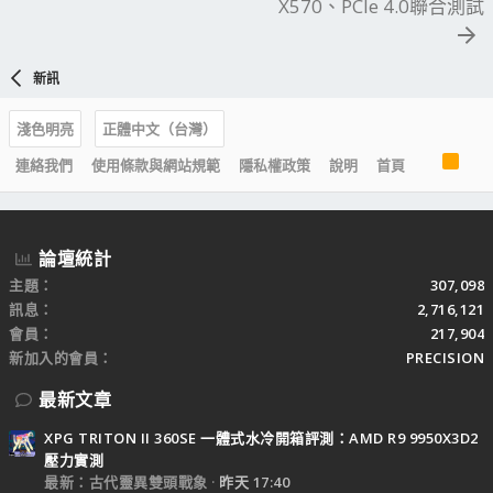
X570、PCIe 4.0聯合測試
新訊
淺色明亮
正體中文（台灣）
R
連絡我們
使用條款與網站規範
隱私權政策
說明
首頁
S
S
論壇統計
主題
307,098
訊息
2,716,121
會員
217,904
新加入的會員
PRECISION
最新文章
XPG TRITON II 360SE 一體式水冷開箱評測：AMD R9 9950X3D2
壓力實測
最新：古代靈異雙頭戰象
昨天 17:40