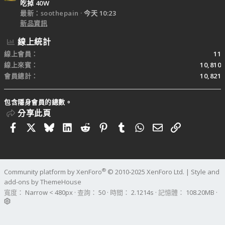
吃掉 40W
最新：soothepain
今天 10:23
新品資訊
線上統計
線上會員
11
線上來賓
10,810
會員總計
10,821
包含隱身會員的總數。
分享此頁
Facebook
X
Bluesky
LinkedIn
Reddit
Pinterest
Tumblr
WhatsApp
電子郵件
連結
®
Community platform by XenForo
© 2010-2025 XenForo Ltd.
|
Style and
add-ons by ThemeHouse
寬度
查詢
50
時間
2.1214s
記憶體
108.20MB