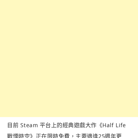
目前 Steam 平台上的經典遊戲大作《Half Life
戰慄時空》正在限時免費，主要適逢25週年更