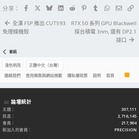
Facebook
X
Bluesky
LinkedIn
Reddit
Pinterest
Tumblr
WhatsApp
電子郵
連
分享：
全漢 FSP 推出 CUT593
RTX 50 系列 GPU Blackwell
免理線機殼
採台積電 3nm, 還有 DP2.1
接口
新訊
淺色明亮
正體中文（台灣）
R
連絡我們
使用條款與網站規範
隱私權政策
說明
首頁
S
S
論壇統計
主題
307,111
訊息
2,716,145
會員
217,904
新加入的會員
PRECISION