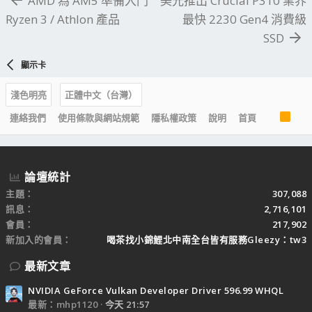
AMD 為 AM5 準備入門
美光推出 Crucial P310 業界
Ryzen 3 / Athlon 產品
最快 2230 Gen4 消費級
SSD
顯示卡
淺色明亮
正體中文（台灣）
R
連絡我們
使用條款與網站規範
隱私權政策
說明
首頁
S
S
論壇統計
主題
307,088
訊息
2,716,101
會員
217,902
新加入的會員
喝茶找小錦鯉北中南全台皆有服務Gleezy：tw3
最新文章
NVIDIA GeForce Vulkan Developer Driver 596.99 WHQL
最新：mhp1120
今天 21:57