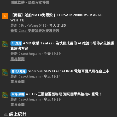
測試軟體、驅動程式提供
【開箱】賊船MATX海景殼 | CORSAIR 2800X RS-R ARGB
R
WEHITE
最新：RickWang0412
今天 21:35
新型 Case 安裝發表及硬體改裝
AMD 收購 Taalas，為快速成長的 AI 推論市場帶來先進運
AI 應用
算解決方案
最新：soothepain
今天 19:39
業界新聞
Glorious GHS Eternal RGB 電競耳機八月在台上市
輸出入週邊
最新：soothepain
今天 19:34
業界新聞
ASUSx三麗鷗耍酷聯萌 潮玩開學祭搶抱AI筆電！
筆電/桌機
最新：soothepain
今天 19:29
業界新聞
線上統計