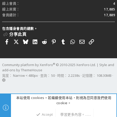
線上會員
4
線上來賓
17,885
會員總計
17,889
包含隱身會員的總數。
分享此頁
Facebook
X
Bluesky
LinkedIn
Reddit
Pinterest
Tumblr
WhatsApp
電子郵件
連結
®
Community platform by XenForo
© 2010-2025 XenForo Ltd.
|
Style and
add-ons by ThemeHouse
寬度
查詢
50
時間
2.2238s
記憶體
108.30MB
本站使用 cookies。若繼續使用本站，則視為您同意我們使用
cookie。
Accept
學習更多內容。……
上方
下方