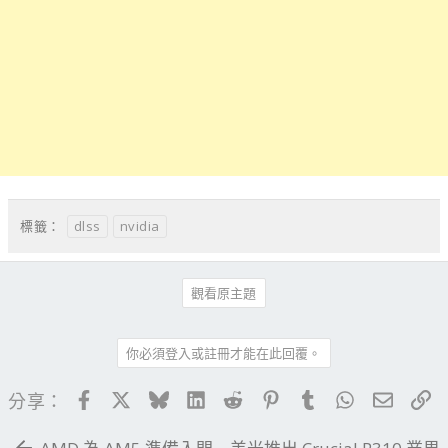
dlss
nvidia
標籤：
觀看原主題
你必須登入或註冊才能在此回覆。
Facebook
X
Bluesky
LinkedIn
Reddit
Pinterest
Tumblr
WhatsApp
電子郵
連
分享：