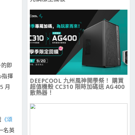
手的即
心指揮
DEEPCOOL 九州風神開學祭！ 購買
超值機殼 CC310 限時加碼送 AG400
5 月
散熱器！
戲
《頌
一名英