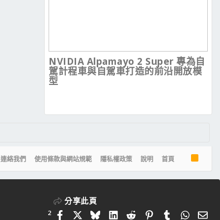
NVIDIA Alpamayo 2 Super 專為自
駕計程車與自駕車打造的前沿開放模
型
R
連絡我們
使用條款與網站規範
隱私權政策
說明
首頁
S
S
分享此頁
2
Facebook
X
Bluesky
LinkedIn
Reddit
Pinterest
Tumblr
Whats
電