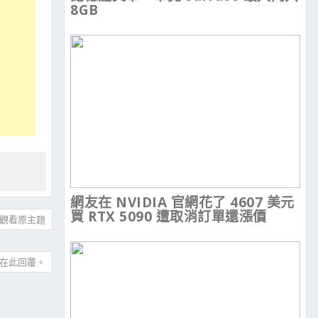
8GB
網友在 NVIDIA 官網花了 4607 美元
買 RTX 5090 遭取消訂單還漲價
觀看原主題
在此回覆。