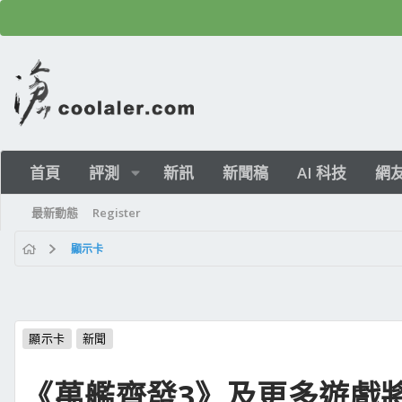
首頁
評測
新訊
新聞稿
AI 科技
網
最新動態
Register
顯示卡
顯示卡
新聞
《萬艦齊發3》及更多遊戲將