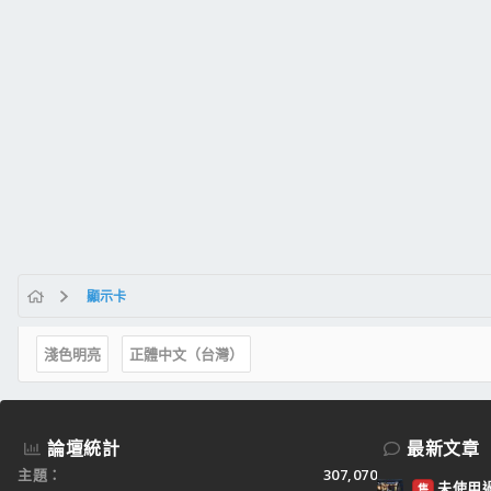
顯示卡
淺色明亮
正體中文（台灣）
論壇統計
最新文章
主題
307,070
未使用過：
售