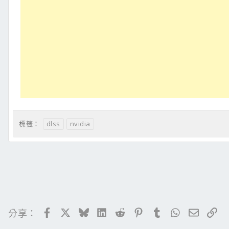
dlss
nvidia
標籤：
Facebook
X
Bluesky
LinkedIn
Reddit
Pinterest
Tumblr
WhatsApp
電子郵
連
分享：