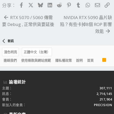
Facebook
X
Bluesky
LinkedIn
Reddit
Pinterest
Tumblr
WhatsApp
電子郵
連
分享：
RTX 5070 / 5060 傳需
NVIDIA RTX 5090 晶片缺
要 Debug , 正常供貨要延後
陷？有些卡掉8個 ROP 影響
效能
新訊
淺色明亮
正體中文（台灣）
R
連絡我們
使用條款與網站規範
隱私權政策
說明
首頁
S
S
論壇統計
主題
307,111
訊息
2,716,145
會員
217,904
新加入的會員
PRECISION