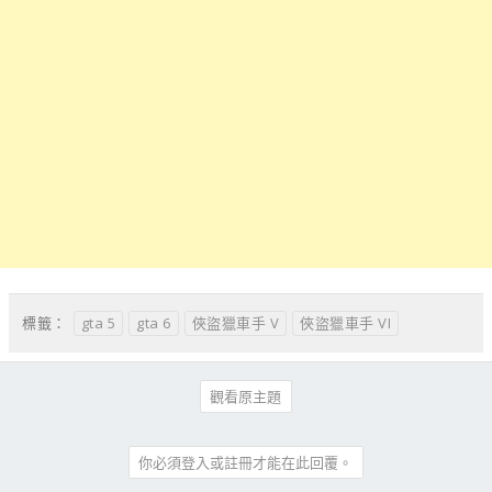
gta 5
gta 6
俠盜獵車手 V
俠盜獵車手 VI
標籤：
觀看原主題
你必須登入或註冊才能在此回覆。