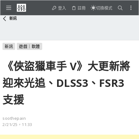
登入
註冊
切換模式
新訊
新訊
遊戲｜軟體
《俠盜獵車手 V》大更新將
迎來光追、DLSS3、FSR3
支援
soothepain
2/21/25，11:33