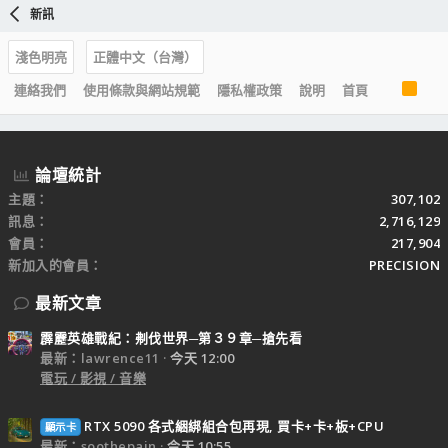
新訊
淺色明亮
正體中文（台灣）
R
連絡我們
使用條款與網站規範
隱私權政策
說明
首頁
S
S
論壇統計
主題
307,102
訊息
2,716,129
會員
217,904
新加入的會員
PRECISION
最新文章
霹靂英雄戰紀：刜伐世界─第３９章─搶先看
最新：lawrence11
今天 12:00
電玩 / 影視 / 音樂
RTX 5090 各式綑綁組合包再現, 買卡+卡+板+CPU
顯示卡
最新：soothepain
今天 10:55