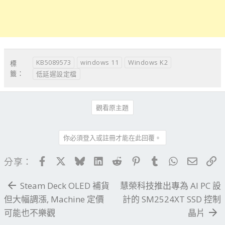
KB5089573
windows 11
Windows K2
標
籤：
低延遲設定檔
觀看原主題
你必須登入或註冊才能在此回覆。
Facebook
X
Bluesky
LinkedIn
Reddit
Pinterest
Tumblr
WhatsApp
電子郵
連
分享：
Steam Deck OLED 補貨
慧榮科技推出專為 AI PC 設
但大幅調漲, Machine 定價
計的 SM2524XT SSD 控制
可能也不樂觀
晶片