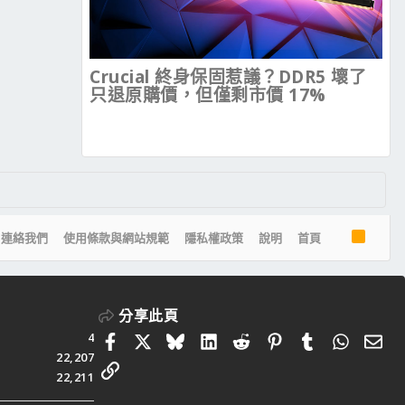
Crucial 終身保固惹議？DDR5 壞了
只退原購價，但僅剩市價 17%
R
連絡我們
使用條款與網站規範
隱私權政策
說明
首頁
S
S
分享此頁
4
Facebook
X
Bluesky
LinkedIn
Reddit
Pinterest
Tumblr
Whats
電
22,207
連結
22,211