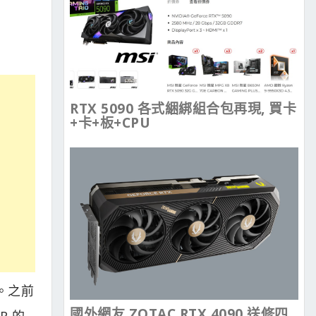
RTX 5090 各式綑綁組合包再現, 買卡
+卡+板+CPU
。之前
國外網友 ZOTAC RTX 4090 送修四
R 的