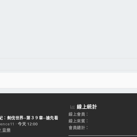
線上統計
線上會員
紀：刜伐世界─第３９章─搶先看
線上來賓
ence11
今天 12:00
會員總計
/ 音樂