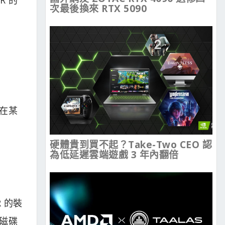
次最後換來 RTX 5090
現在某
硬體貴到買不起？Take-Two CEO 認
為低延遲雲端遊戲 3 年內翻倍
 的裝
裝磁碟