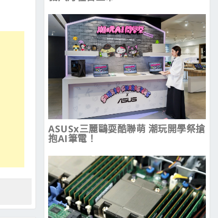
ASUSx三麗鷗耍酷聯萌 潮玩開學祭搶
抱AI筆電！