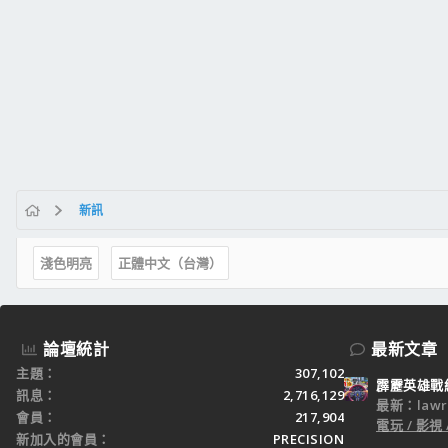
新訊
淺色明亮
正體中文（台灣）
論壇統計
最新文章
主題
307,102
霹靂英雄戰
訊息
2,716,129
最新：lawr
會員
217,904
電玩 / 影視 
新加入的會員
PRECISION