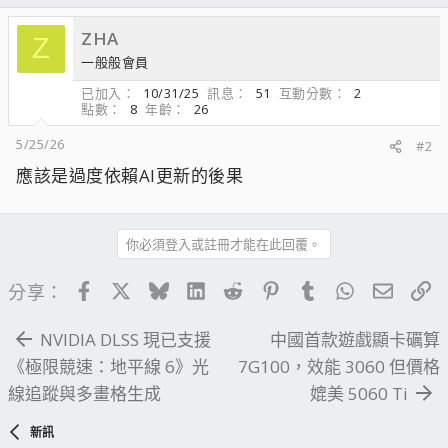
ZHA
Z
一般般會員
已加入
10/31/25
訊息
51
互動分數
2
點數
8
年齡
26
5/25/26
#2
應該是過度依賴AI更新的後果
你必須登入或註冊才能在此回覆。
Facebook
X
Bluesky
LinkedIn
Reddit
Pinterest
Tumblr
WhatsApp
電子郵
連
分享：
NVIDIA DLSS 現已支援
中國首款遊戲顯卡礪算
《極限競速：地平線 6》光
7G100，效能 3060 但價格
線追蹤與多畫格生成
媲美 5060 Ti
新訊