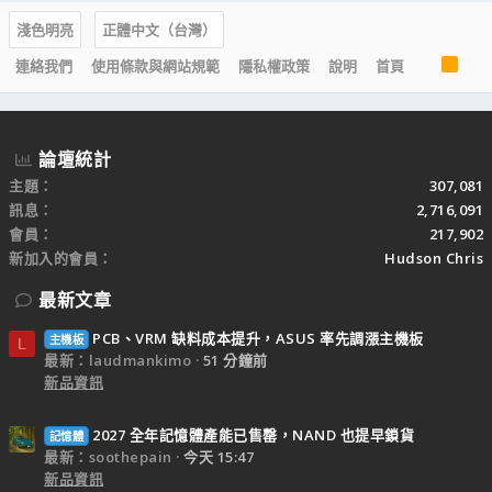
淺色明亮
正體中文（台灣）
R
連絡我們
使用條款與網站規範
隱私權政策
說明
首頁
S
S
論壇統計
主題
307,081
訊息
2,716,091
會員
217,902
新加入的會員
Hudson Chris
最新文章
PCB、VRM 缺料成本提升，ASUS 率先調漲主機板
主機板
L
最新：laudmankimo
51 分鐘前
新品資訊
2027 全年記憶體產能已售罄，NAND 也提早鎖貨
記憶體
最新：soothepain
今天 15:47
新品資訊