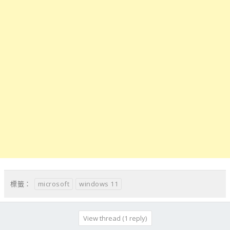
microsoft
windows 11
標籤：
View thread (1 reply)