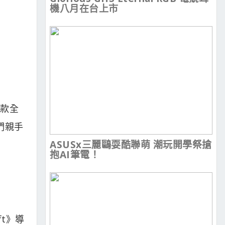
機八月在台上市
這款全
們親手
ASUSx三麗鷗耍酷聯萌 潮玩開學祭搶
抱AI筆電！
aft》導