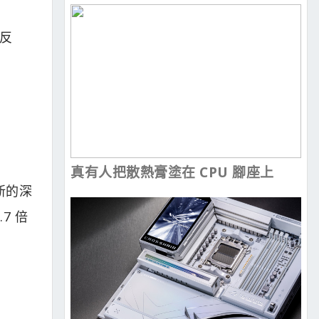
現反
真有人把散熱膏塗在 CPU 腳座上
更新的深
7 倍