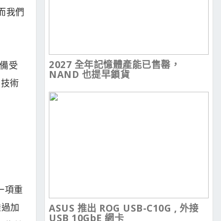
，而我們
2027 全年記憶體產能已售罄，
款備受
NAND 也提早鎖貨
圖技術
是一項重
透過加
ASUS 推出 ROG USB-C10G , 外接
USB 10GbE 網卡