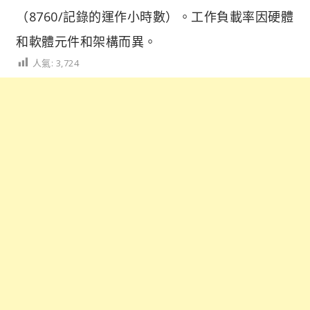
（8760/記錄的運作小時數）。工作負載率因硬體
和軟體元件和架構而異。
人氣:
3,724