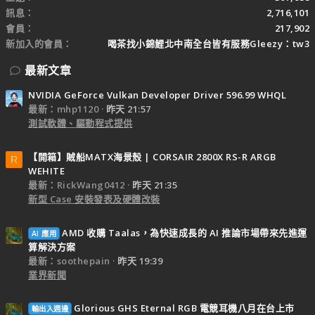
訊息
2,716,101
會員
217,902
新加入的會員
喝茶找小錦鯉北中南全台皆有服務Gleezy：tw3
最新文章
NVIDIA GeForce Vulkan Developer Driver 596.99 WHQL
最新：mhp1120
昨天 21:57
測試軟體、驅動程式提供
【開箱】賊船MATX海景殼 | CORSAIR 2800X RS-R ARGB
R
WEHITE
最新：RickWang0412
昨天 21:35
新型 Case 安裝發表及硬體改裝
AMD 收購 Taalas，為快速成長的 AI 推論市場帶來先進運
AI 應用
算解決方案
最新：soothepain
昨天 19:39
業界新聞
Glorious GHS Eternal RGB 電競耳機八月在台上市
輸出入週邊