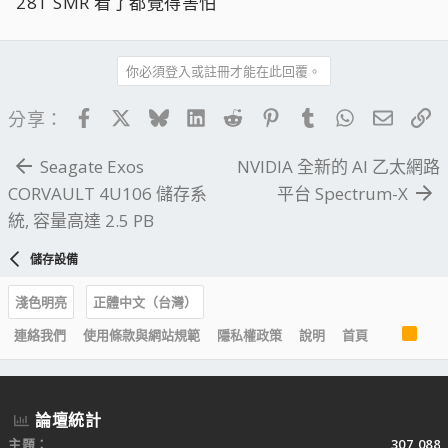
28T SMR 看了都覺得害怕
你必須登入或註冊才能在此回覆。
Facebook
X
Bluesky
LinkedIn
Reddit
Pinterest
Tumblr
WhatsApp
電子郵
連
分享：
Seagate Exos
NVIDIA 全新的 AI 乙太網路
CORVAULT 4U106 儲存系
平台 Spectrum-X
統, 容量高達 2.5 PB
儲存設備
淺色明亮
正體中文（台灣）
R
連絡我們
使用條款與網站規範
隱私權政策
說明
首頁
S
S
論壇統計
主題
307,088