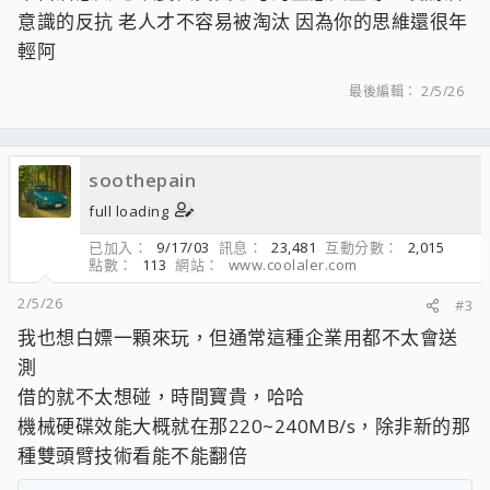
意識的反抗 老人才不容易被淘汰 因為你的思維還很年
輕阿
最後編輯：
2/5/26
soothepain
full loading
已加入
9/17/03
訊息
23,481
互動分數
2,015
點數
113
網站
www.coolaler.com
2/5/26
#3
我也想白嫖一顆來玩，但通常這種企業用都不太會送
測
借的就不太想碰，時間寶貴，哈哈
機械硬碟效能大概就在那220~240MB/s，除非新的那
種雙頭臂技術看能不能翻倍