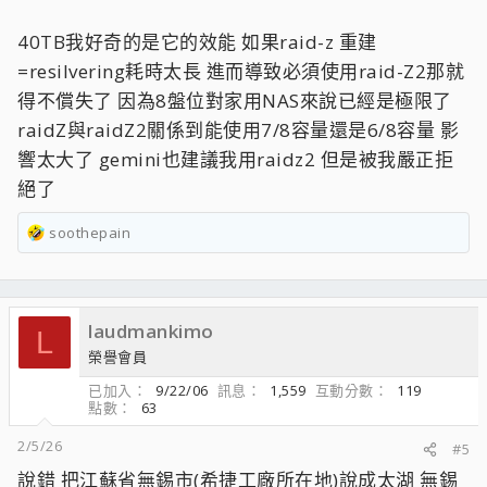
40TB我好奇的是它的效能 如果raid-z 重建
=resilvering耗時太長 進而導致必須使用raid-Z2那就
得不償失了 因為8盤位對家用NAS來說已經是極限了
raidZ與raidZ2關係到能使用7/8容量還是6/8容量 影
響太大了 gemini也建議我用raidz2 但是被我嚴正拒
絕了
soothepain
R
e
a
c
laudmankimo
t
L
i
榮譽會員
o
已加入
9/22/06
訊息
1,559
互動分數
119
n
點數
63
s
：
2/5/26
#5
說錯 把江蘇省無錫市(希捷工廠所在地)說成太湖 無錫