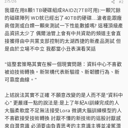
2/5/26
#2
我還在用8顆1TB硬碟組成RAIDZ(7TB可用):一顆冗餘
的磁碟陣列 WD就已經出了40TB的硬碟....滄者能跟廠
商借測或白嫖一顆來測試一下性能數據嗎? 這種頂級產
品資訊太少了 偶爾油管上會有中共資助的頻道主會直
接獲得由中共黨支部控制的太湖西捷的新產品測試 但
是由於立場不中立 我都當小丑表演看笑話
"這整套策略其實在解一個現實問題：資料中心不喜歡
被迫技術轉換。新架構代表新驗證、新韌體行為、新
可靠度曲線。"
上述說法其實不正確 不願意改變的是人而不是"資料中
心" 更嚴謹一點的說法是:是上了年紀AI訓練完成的人
大腦柔軟度不足無法接受Lora 微調大腦訓練模型的人
不喜歡接受技術轉換 討厭不懂的新技術的這股討厭感
來自潛意識 必須要由負責思考的主意識主導並凌駕潛