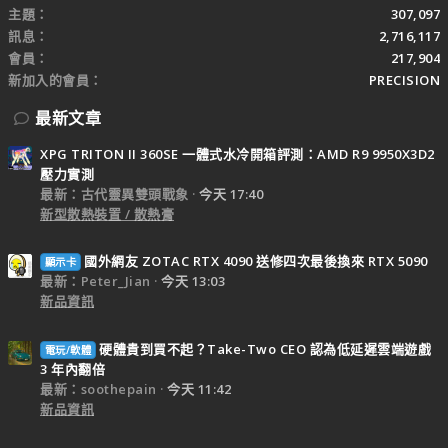
主題
307,097
訊息
2,716,117
會員
217,904
新加入的會員
PRECISION
最新文章
XPG TRITON II 360SE 一體式水冷開箱評測：AMD R9 9950X3D2
壓力實測
最新：古代靈異雙頭戰象
今天 17:40
新型散熱裝置 / 散熱膏
國外網友 ZOTAC RTX 4090 送修四次最後換來 RTX 5090
顯示卡
最新：Peter_Jian
今天 13:03
新品資訊
硬體貴到買不起？Take-Two CEO 認為低延遲雲端遊戲
電玩/軟體
3 年內翻倍
最新：soothepain
今天 11:42
新品資訊