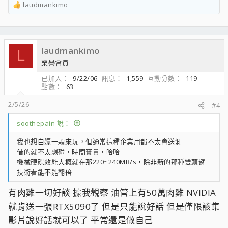
laudmankimo
R
e
a
c
laudmankimo
t
L
i
榮譽會員
o
已加入
9/22/06
訊息
1,559
互動分數
119
n
點數
63
s
：
2/5/26
#4
soothepain 說：
我也想白嫖一顆來玩，但通常這種企業用都不太會送測
借的就不太想碰，時間寶貴，哈哈
機械硬碟效能大概就在那220~240MB/s，除非新的那種雙頭臂
技術看能不能翻倍
有肉雞一切好談 據我觀察 油管上有50萬肉雞 NVIDIA
就肯送一張RTX5090了 但是只能說好話 但是僅限該集
影片說好話就可以了 平常還是做自己