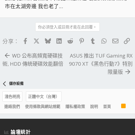
市在太湖旁邊 我也老了...
你必須登入或註冊才能在此回覆。
Facebook
X
Bluesky
LinkedIn
Reddit
Pinterest
Tumblr
WhatsApp
電子郵
連
分享：
WD 公布高頻寬硬碟技
ASUS 推出 TUF Gaming RX
術, HDD 傳統硬碟效能翻倍
9070 XT《黑色行動7》特別
限量版
儲存設備
淺色明亮
正體中文（台灣）
R
連絡我們
使用條款與網站規範
隱私權政策
說明
首頁
S
S
論壇統計