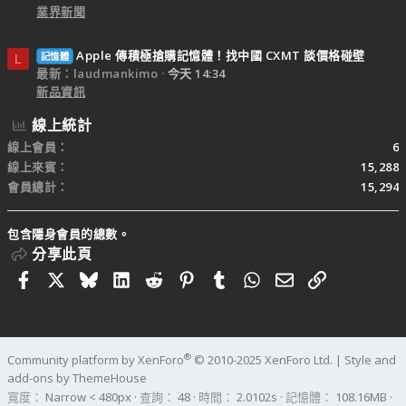
業界新聞
Apple 傳積極搶購記憶體！找中國 CXMT 談價格碰壁
記憶體
L
最新：laudmankimo
今天 14:34
新品資訊
線上統計
線上會員
6
線上來賓
15,288
會員總計
15,294
包含隱身會員的總數。
分享此頁
Facebook
X
Bluesky
LinkedIn
Reddit
Pinterest
Tumblr
WhatsApp
電子郵件
連結
®
Community platform by XenForo
© 2010-2025 XenForo Ltd.
|
Style and
add-ons by ThemeHouse
寬度
查詢
48
時間
2.0102s
記憶體
108.16MB