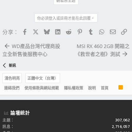
觀看原主題
你必須登入或註冊才能在此回覆。
Facebook
X
Bluesky
LinkedIn
Reddit
Pinterest
Tumblr
WhatsApp
電子郵
連
分享：
WD產品台灣代理商設
MSI RX 460 2GB 開箱之
立全新售後服務中心
《救世者之樹》測試
新訊
淺色明亮
正體中文（台灣）
R
連絡我們
使用條款與網站規範
隱私權政策
說明
首頁
S
S
論壇統計
主題
307,062
訊息
2,716,057