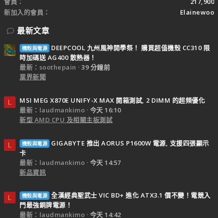
會員
217,900
新加入的會員
Elainewoo
最新文章
DEEPCOOL 九州風神開學祭！ 購買超值機殼 CC310 限
機殼與電源
時加碼送 AG400 散熱器！
最新：soothepain
39 分鐘前
業界新聞
MSI MEG X870E UNIFY-X MAX 開箱測試, 2 DIMM 的超頻優化
L
最新：laudmankimo
今天 16:10
新型 AMD CPU 及相關主板測試
GIGABYTE 推出 AORUS P1600W 電源, 支援四張顯示
機殼與電源
L
卡
最新：laudmankimo
今天 14:57
新品資訊
全漢經典聖武士 VIC BD+ 進化 ATX3.1 價不變！電競入
機殼與電源
L
門最強銅牌電源！
最新：laudmankimo
今天 14:42