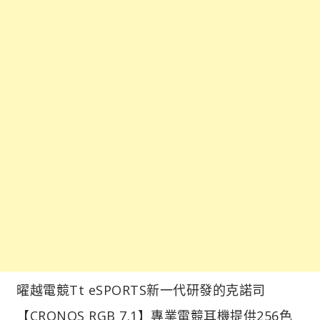
曜越電競Tt eSPORTS新一代研發的克諾司
【CRONOS RGB 7.1】專業電競耳機提供256色