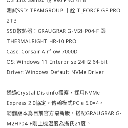
測試SSD: TEAMGROUP 十詮 T_FORCE GE PRO
2TB
SSD散熱器：GRAUGRAR G-M2HP04-F 跟
THERMALRIGHT HR-10 PRO
Case: Corsair Airflow 7000D
OS: Windows 11 Enterprise 24H2 64-bit
Driver: Windows Default NVMe Driver
透過Crystal Diskinfo觀察，採用NVMe
Express 2.0協定，傳輸模式PCIe 5.0×4，
韌體版本為目前官方最新版，搭配GRAUGRAR G-
M2HP04-F剛上機溫度為攝氏21度。