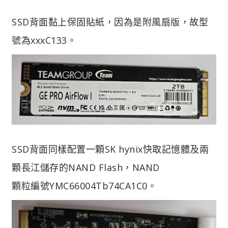
SSD背面黏上保固貼紙，因為是附風扇版，故型
號為xxxC133。
SSD背面同樣配置一顆SK hynix快取記憶體及兩
顆長江儲存的NAND Flash，NAND
顆粒編號YMC66004Tb74CA1C0。