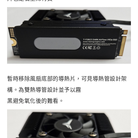
暫時移除風扇底部的導熱片，可見導熱管設計架
構。為雙熱導管設計並予以霧
黑避免氧化後的難看。