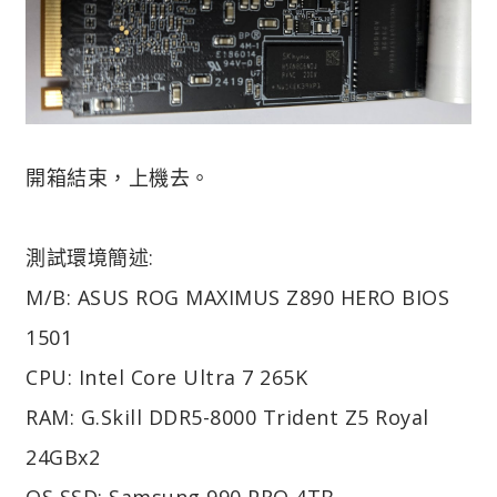
開箱結束，上機去。
測試環境簡述:
M/B: ASUS ROG MAXIMUS Z890 HERO BIOS
1501
CPU: Intel Core Ultra 7 265K
RAM: G.Skill DDR5-8000 Trident Z5 Royal
24GBx2
OS SSD: Samsung 990 PRO 4TB