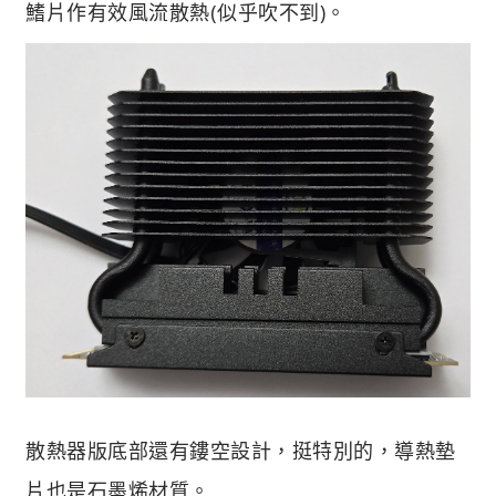
鰭片作有效風流散熱(似乎吹不到)。
散熱器版底部還有鏤空設計，挺特別的，導熱墊
片也是石墨烯材質。