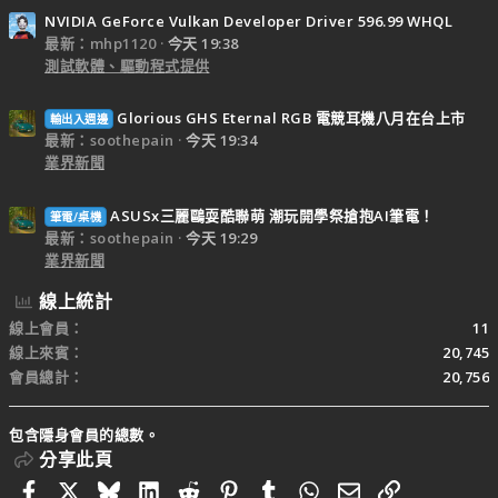
NVIDIA GeForce Vulkan Developer Driver 596.99 WHQL
最新：mhp1120
今天 19:38
測試軟體、驅動程式提供
Glorious GHS Eternal RGB 電競耳機八月在台上市
輸出入週邊
最新：soothepain
今天 19:34
業界新聞
ASUSx三麗鷗耍酷聯萌 潮玩開學祭搶抱AI筆電！
筆電/桌機
最新：soothepain
今天 19:29
業界新聞
線上統計
線上會員
11
線上來賓
20,745
會員總計
20,756
包含隱身會員的總數。
分享此頁
Facebook
X
Bluesky
LinkedIn
Reddit
Pinterest
Tumblr
WhatsApp
電子郵件
連結