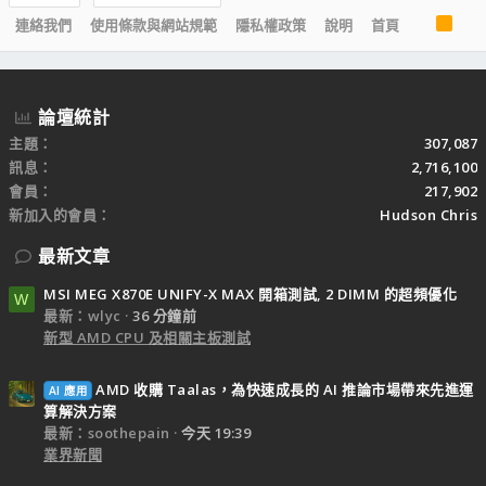
R
連絡我們
使用條款與網站規範
隱私權政策
說明
首頁
S
S
論壇統計
主題
307,087
訊息
2,716,100
會員
217,902
新加入的會員
Hudson Chris
最新文章
MSI MEG X870E UNIFY-X MAX 開箱測試, 2 DIMM 的超頻優化
W
最新：wlyc
36 分鐘前
新型 AMD CPU 及相關主板測試
AMD 收購 Taalas，為快速成長的 AI 推論市場帶來先進運
AI 應用
算解決方案
最新：soothepain
今天 19:39
業界新聞