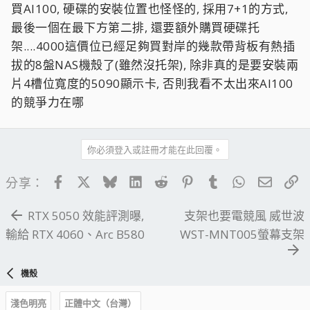
買AI100, 硬碟的安裝位置也怪怪的, 採用7+1的方式,
最後一個在最下方第二排, 還要額外購買硬碟托
架....4000這價位已經足夠買對岸的幾款帶背板有熱插
拔的8盤NAS機殼了(雖然沒托架), 除非真的是要安裝兩
片4槽位寬度的5090顯示卡, 否則我看不太出來AI100
的競爭力在哪
你必須登入或註冊才能在此回覆。
Facebook
X
Bluesky
LinkedIn
Reddit
Pinterest
Tumblr
WhatsApp
電子郵
連
分享：
RTX 5050 效能評測曝,
支架也要電競風 威世波
輸給 RTX 4060、Arc B580
WST-MNT005螢幕支架
機殼
淺色明亮
正體中文（台灣）