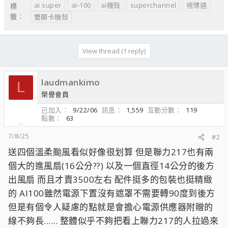
ai super
ai-100
ai機殼
superchannel
視博通
標
籤：
雙顯卡機殼
View thread (1 reply)
laudmankimo
L
榮譽會員
已加入
9/22/06
訊息
1,559
互動分數
119
點數
63
7/8/25
#2
送四個溫柔颱風看似好像很划算 但是聯力217也有兩
個大的進風扇(16公分??) 以及一個直徑14公分的後方
出風扇 而且才賣3500左右 配件挺多的包裝也挺精緻
的 AI100雖然電源下置沒有遮罩不需要轉90度到後方
但是有個令人疑慮的點就是會擔心電源供應器附贈的
線不夠長...... 整體似乎不夠把看上聯力217的人拉過來