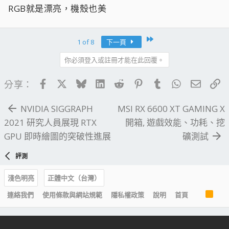
RGB就是漂亮，機殼也美
Last
1 of 8
下一頁
你必須登入或註冊才能在此回覆。
Facebook
X
Bluesky
LinkedIn
Reddit
Pinterest
Tumblr
WhatsApp
電子郵
連
分享：
NVIDIA SIGGRAPH
MSI RX 6600 XT GAMING X
2021 研究人員展現 RTX
開箱, 遊戲效能、功耗、挖
GPU 即時繪圖的突破性進展
礦測試
評測
淺色明亮
正體中文（台灣）
R
連絡我們
使用條款與網站規範
隱私權政策
說明
首頁
S
S