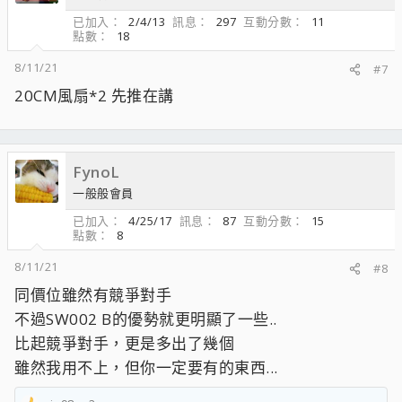
已加入
2/4/13
訊息
297
互動分數
11
點數
18
8/11/21
#7
20CM風扇*2 先推在講
FynoL
一般般會員
已加入
4/25/17
訊息
87
互動分數
15
點數
8
8/11/21
#8
同價位雖然有競爭對手
不過SW002 B的優勢就更明顯了一些..
比起競爭對手，更是多出了幾個
雖然我用不上，但你一定要有的東西...