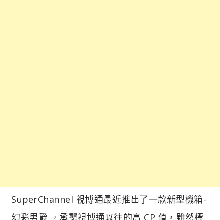
SuperChannel 視博通最近推出了一款新型機箱-
幻彩男爵 ，承襲視博通以往的高 CP 值，雖然標