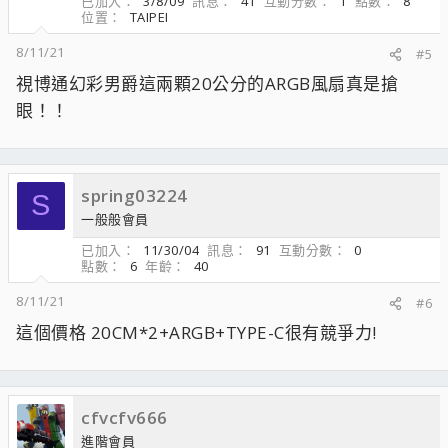
已加入
3/8/09
訊息
41
互動分數
1
點數
8
位置
TAIPEI
8/11/21
#5
視博通幻彩男爵這兩顆20公分的ARGB風扇真是搶
眼！！
spring03224
S
一般般會員
已加入
11/30/04
訊息
91
互動分數
0
點數
6
年齡
40
8/11/21
#6
這個價格 20CM*2+ARGB+TYPE-C很有競爭力!
cfvcfv666
進階會員