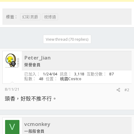
幻彩男爵
視博通
標籤：
View thread (70 replies)
Peter_Jian
榮譽會員
已加入
1/24/04
訊息
3,118
互動分數
87
點數
48
位置
桃園Costco
8/11/21
#2
頭香，好殼不推不行。
vcmonkey
V
一般般會員