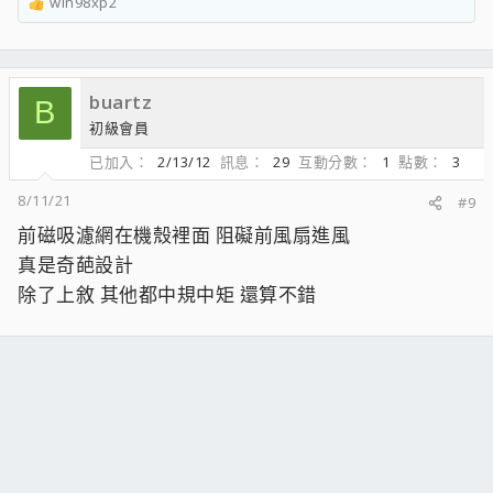
win98xp2
R
e
a
c
buartz
t
B
i
初級會員
o
已加入
2/13/12
訊息
29
互動分數
1
點數
3
n
s
8/11/21
#9
：
前磁吸濾網在機殼裡面 阻礙前風扇進風
真是奇葩設計
除了上敘 其他都中規中矩 還算不錯