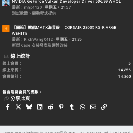
NVIDIA GeForce Vulkan Developer Driver 596.99 WHQL
最新：mhp1120
星期五，21:57
測試軟體、驅動程式提供
【開箱】賊船MATX海景殼 | CORSAIR 2800X RS-R ARGB
R
WEHITE
最新：RickWang0412
星期五，21:35
新型 Case 安裝發表及硬體改裝
線上統計
線上會員
5
線上來賓
14,855
會員總計
14,860
包含隱身會員的總數。
分享此頁
Facebook
X
Bluesky
LinkedIn
Reddit
Pinterest
Tumblr
WhatsApp
電子郵件
連結
®
Community platform by XenForo
© 2010-2025 XenForo Ltd.
|
Style and