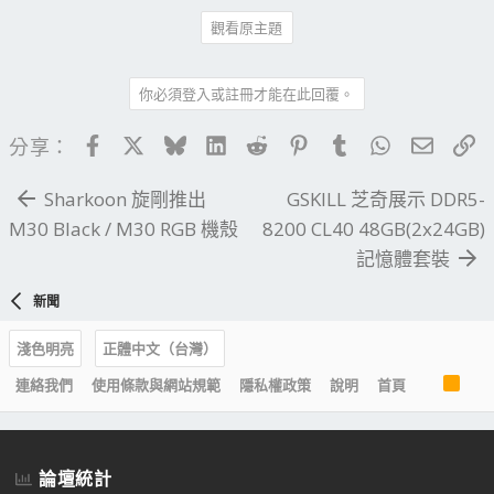
觀看原主題
你必須登入或註冊才能在此回覆。
Facebook
X
Bluesky
LinkedIn
Reddit
Pinterest
Tumblr
WhatsApp
電子郵
連
分享：
Sharkoon 旋剛推出
GSKILL 芝奇展示 DDR5-
M30 Black / M30 RGB 機殼
8200 CL40 48GB(2x24GB)
記憶體套裝
新聞
淺色明亮
正體中文（台灣）
R
連絡我們
使用條款與網站規範
隱私權政策
說明
首頁
S
S
論壇統計