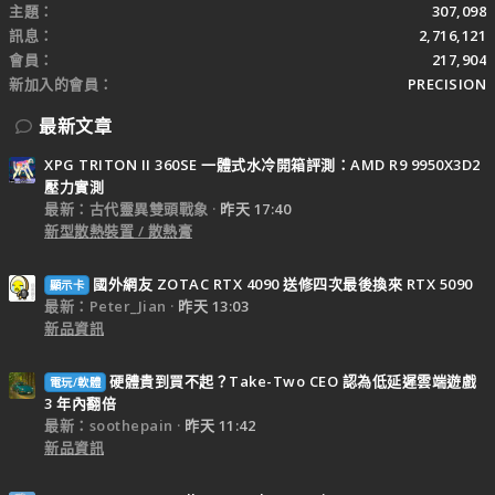
主題
307,098
訊息
2,716,121
會員
217,904
新加入的會員
PRECISION
最新文章
XPG TRITON II 360SE 一體式水冷開箱評測：AMD R9 9950X3D2
壓力實測
最新：古代靈異雙頭戰象
昨天 17:40
新型散熱裝置 / 散熱膏
國外網友 ZOTAC RTX 4090 送修四次最後換來 RTX 5090
顯示卡
最新：Peter_Jian
昨天 13:03
新品資訊
硬體貴到買不起？Take-Two CEO 認為低延遲雲端遊戲
電玩/軟體
3 年內翻倍
最新：soothepain
昨天 11:42
新品資訊