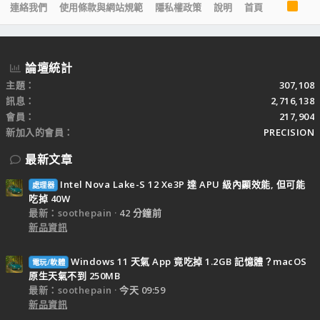
R
連絡我們
使用條款與網站規範
隱私權政策
說明
首頁
S
S
論壇統計
主題
307,108
訊息
2,716,138
會員
217,904
新加入的會員
PRECISION
最新文章
Intel Nova Lake-S 12 Xe3P 達 APU 級內顯效能, 但可能
處理器
吃掉 40W
最新：soothepain
42 分鐘前
新品資訊
Windows 11 天氣 App 竟吃掉 1.2GB 記憶體？macOS
電玩/軟體
原生天氣不到 250MB
最新：soothepain
今天 09:59
新品資訊