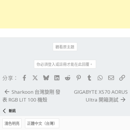
觀看原主題
你必須登入或註冊才能在此回覆。
Facebook
X
Bluesky
LinkedIn
Reddit
Pinterest
Tumblr
WhatsApp
電子郵
連
分享：
Sharkoon 台灣旋剛 發
GIGABYTE X570 AORUS
表 RGB LIT 100 機殼
Ultra 開箱測試
新訊
淺色明亮
正體中文（台灣）