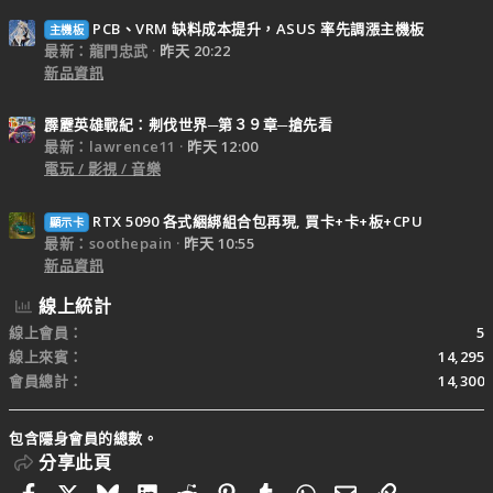
PCB、VRM 缺料成本提升，ASUS 率先調漲主機板
主機板
最新：龍門忠武
昨天 20:22
新品資訊
霹靂英雄戰紀：刜伐世界─第３９章─搶先看
最新：lawrence11
昨天 12:00
電玩 / 影視 / 音樂
RTX 5090 各式綑綁組合包再現, 買卡+卡+板+CPU
顯示卡
最新：soothepain
昨天 10:55
新品資訊
線上統計
線上會員
5
線上來賓
14,295
會員總計
14,300
包含隱身會員的總數。
分享此頁
Facebook
X
Bluesky
LinkedIn
Reddit
Pinterest
Tumblr
WhatsApp
電子郵件
連結