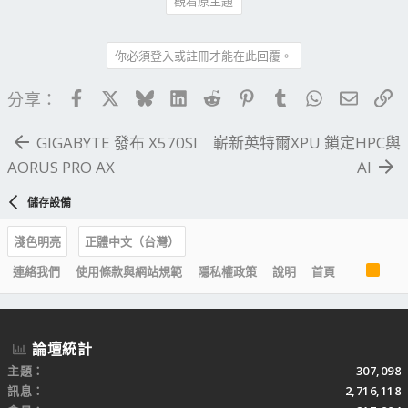
觀看原主題
你必須登入或註冊才能在此回覆。
Facebook
X
Bluesky
LinkedIn
Reddit
Pinterest
Tumblr
WhatsApp
電子郵
連
分享：
GIGABYTE 發布 X570SI
嶄新英特爾XPU 鎖定HPC與
AORUS PRO AX
AI
儲存設備
淺色明亮
正體中文（台灣）
R
連絡我們
使用條款與網站規範
隱私權政策
說明
首頁
S
S
論壇統計
主題
307,098
訊息
2,716,118