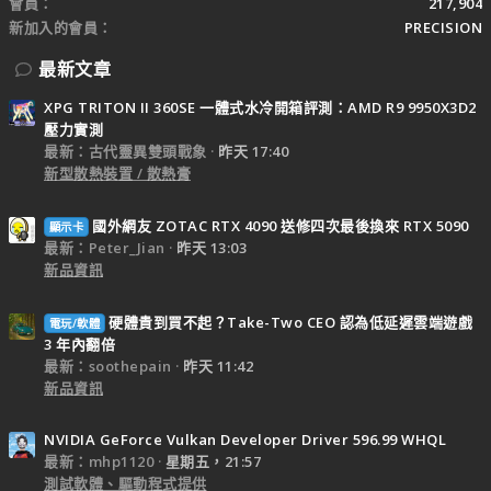
會員
217,904
新加入的會員
PRECISION
最新文章
XPG TRITON II 360SE 一體式水冷開箱評測：AMD R9 9950X3D2
壓力實測
最新：古代靈異雙頭戰象
昨天 17:40
新型散熱裝置 / 散熱膏
國外網友 ZOTAC RTX 4090 送修四次最後換來 RTX 5090
顯示卡
最新：Peter_Jian
昨天 13:03
新品資訊
硬體貴到買不起？Take-Two CEO 認為低延遲雲端遊戲
電玩/軟體
3 年內翻倍
最新：soothepain
昨天 11:42
新品資訊
NVIDIA GeForce Vulkan Developer Driver 596.99 WHQL
最新：mhp1120
星期五，21:57
測試軟體、驅動程式提供