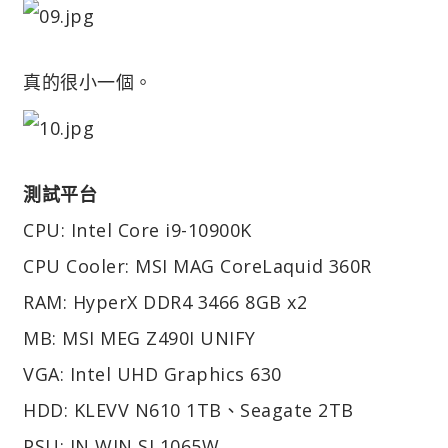
真的很小一個。
測試平台
CPU: Intel Core i9-10900K
CPU Cooler: MSI MAG CoreLaquid 360R
RAM: HyperX DDR4 3466 8GB x2
MB: MSI MEG Z490I UNIFY
VGA: Intel UHD Graphics 630
HDD: KLEVV N610 1TB、Seagate 2TB
PSU: IN WIN SI 1065W