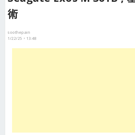
術
soothepain
1/22/25，13:48