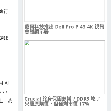
在執行
戴爾科技推出 Dell Pro P 43 4K 視訊
會議顯示器
 硬碟
 AI
顯示，
Crucial 終身保固惹議？DDR5 壞了
上。我
只退原購價，但僅剩市價 17%