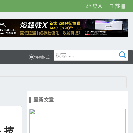
登入
註冊
切換模式
▌最新文章
+ 技