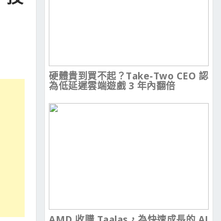
硬體貴到買不起？Take-Two CEO 認
為低延遲雲端遊戲 3 年內翻倍
AMD 收購 Taalas，為快速成長的 AI