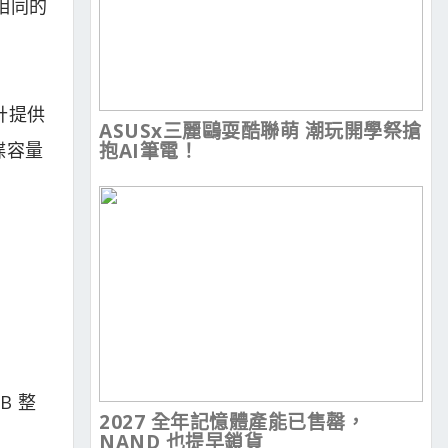
相同的
設計提供
ASUSx三麗鷗耍酷聯萌 潮玩開學祭搶
碟容量
抱AI筆電！
B 整
2027 全年記憶體產能已售罄，
NAND 也提早鎖貨