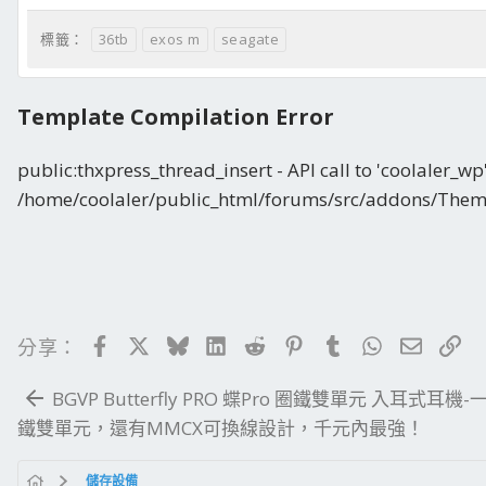
36tb
exos m
seagate
標籤：
Template Compilation Error
public:thxpress_thread_insert - API call to 'coolaler_wp'
/home/coolaler/public_html/forums/src/addons/Them
Facebook
X
Bluesky
LinkedIn
Reddit
Pinterest
Tumblr
WhatsApp
電子郵
連
分享：
BGVP Butterfly PRO 蝶Pro 圈鐵雙單元 入耳式耳機
鐵雙單元，還有MMCX可換線設計，千元內最強！
儲存設備