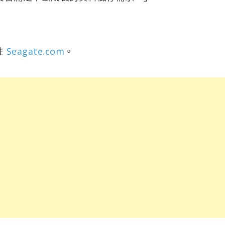
往
Seagate.com
。