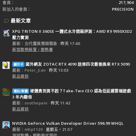
會員
217,904
新加入的會員
PRECISION
最新文章
XPG TRITON II 360SE 一體式水冷開箱評測：AMD R9 9950X3D2
壓力實測
最新：古代靈異雙頭戰象
昨天 17:40
新型散熱裝置 / 散熱膏
國外網友 ZOTAC RTX 4090 送修四次最後換來 RTX 5090
顯示卡
最新：Peter_Jian
昨天 13:03
新品資訊
硬體貴到買不起？Take-Two CEO 認為低延遲雲端遊戲
電玩/軟體
3 年內翻倍
最新：soothepain
昨天 11:42
新品資訊
NVIDIA GeForce Vulkan Developer Driver 596.99 WHQL
最新：mhp1120
星期五，21:57
測試軟體、驅動程式提供