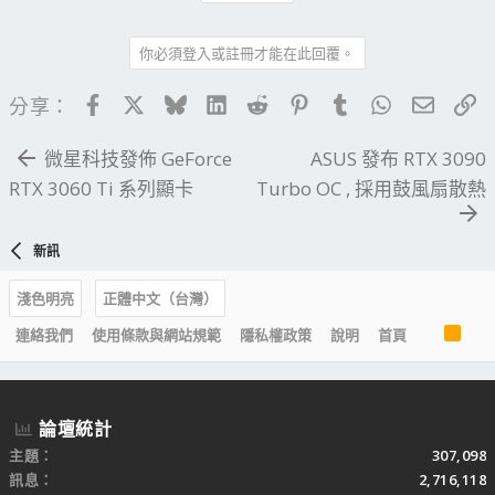
你必須登入或註冊才能在此回覆。
Facebook
X
Bluesky
LinkedIn
Reddit
Pinterest
Tumblr
WhatsApp
電子郵
連
分享：
微星科技發佈 GeForce
ASUS 發布 RTX 3090
RTX 3060 Ti 系列顯卡
Turbo OC , 採用鼓風扇散熱
新訊
淺色明亮
正體中文（台灣）
R
連絡我們
使用條款與網站規範
隱私權政策
說明
首頁
S
S
論壇統計
主題
307,098
訊息
2,716,118