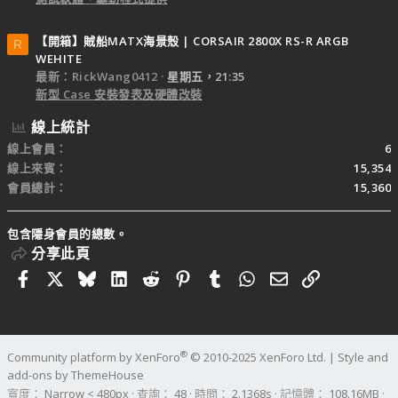
【開箱】賊船MATX海景殼 | CORSAIR 2800X RS-R ARGB
R
WEHITE
最新：RickWang0412
星期五，21:35
新型 Case 安裝發表及硬體改裝
線上統計
線上會員
6
線上來賓
15,354
會員總計
15,360
包含隱身會員的總數。
分享此頁
Facebook
X
Bluesky
LinkedIn
Reddit
Pinterest
Tumblr
WhatsApp
電子郵件
連結
®
Community platform by XenForo
© 2010-2025 XenForo Ltd.
|
Style and
add-ons by ThemeHouse
寬度
查詢
48
時間
2.1368s
記憶體
108.16MB