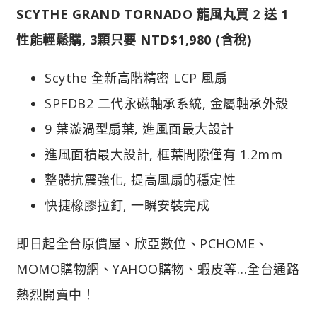
SCYTHE GRAND TORNADO 龍風丸買 2 送 1
性能輕鬆購, 3顆只要 NTD$1,980 (含稅)
Scythe 全新高階精密 LCP 風扇
SPFDB2 二代永磁軸承系統, 金屬軸承外殼
9 葉漩渦型扇葉, 進風面最大設計
進風面積最大設計, 框葉間隙僅有 1.2mm
整體抗震強化, 提高風扇的穩定性
快捷橡膠拉釘, 一瞬安裝完成
即日起全台原價屋、欣亞數位、PCHOME、
MOMO購物網、YAHOO購物、蝦皮等…全台通路
熱烈開賣中！