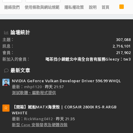
R
連絡我們
使用條款與網站規範
隱私權政策
說明
首頁
S
S
論壇統計
主題
307,088
訊息
2,716,101
會員
217,902
新加入的會員
喝茶找小錦鯉北中南全台皆有服務Gleezy：tw3
最新文章
NVIDIA GeForce Vulkan Developer Driver 596.99 WHQL
最新：mhp1120
昨天 21:57
測試軟體、驅動程式提供
【開箱】賊船MATX海景殼 | CORSAIR 2800X RS-R ARGB
R
WEHITE
最新：RickWang0412
昨天 21:35
新型 Case 安裝發表及硬體改裝