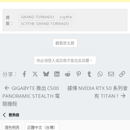
GRAND TORNADO
scythe
標
籤：
SCYTHE GRAND TORNADO
觀看原主題
你必須登入或註冊才能在此回覆。
Facebook
X
Bluesky
LinkedIn
Reddit
Pinterest
Tumblr
WhatsApp
電子郵
連
分享：
GIGABYTE 推出 C500
據傳 NVIDIA RTX 50 系列會
PANORAMIC STEALTH 電
有 TITAN ?
競機殼
散熱器
淺色明亮
正體中文（台灣）