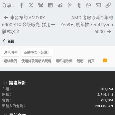
Facebook
X
Bluesky
LinkedIn
Reddit
Pinterest
Tumblr
WhatsApp
電子郵
連
分享：
未發布的 AMD RX
AMD 考慮取消今年的
6900 XTX 公版曝光, 採用一
Zen3+ , 明年推 Zen4 Ryzen
體式水冷
6000
新訊
淺色明亮
正體中文（台灣）
R
連絡我們
使用條款與網站規範
隱私權政策
說明
首頁
S
S
論壇統計
主題
307,094
訊息
2,716,114
會員
217,904
新加入的會員
PRECISION