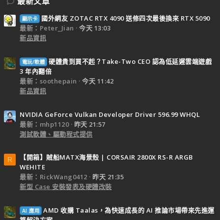
最新文章
國外網友 ZOTAC RTX 4090 送修四次最後換來 RTX 5090
顯示卡
最新：Peter_Jian
今天 13:03
新品資訊
硬體貴到買不起？Take-Two CEO 認為低延遲雲端遊戲
電玩/軟體
3 年內翻倍
最新：soothepain
今天 11:42
新品資訊
NVIDIA GeForce Vulkan Developer Driver 596.99 WHQL
最新：mhp1120
昨天 21:57
測試軟體、驅動程式提供
【開箱】賊船MATX海景殼 | CORSAIR 2800X RS-R ARGB
R
WEHITE
最新：RickWang0412
昨天 21:35
新型 Case 安裝發表及硬體改裝
AMD 收購 Taalas，為快速成長的 AI 推論市場帶來先進運
AI 應用
算解決方案