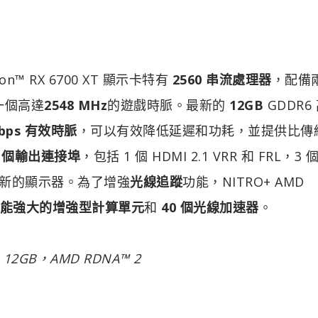
™ RX 6700 XT 顯示卡特有
2560 串流處理器
，配備
一個高達
2548 MHz
的遊戲時脈。最新的
12GB
GDDR6
Gbps 有效時脈
，可以有效降低延遲和功耗，並提供比傳
4 個輸出連接埠
，包括 1 個 HDMI 2.1 VRR 和 FRL，3
市場上最新的顯示器。為了增強
光線追蹤
功能，NITRO+ AMD
個功能強大的增強型計算單元
和
40 個光線加速器
。
XT，12GB，AMD RDNA™ 2