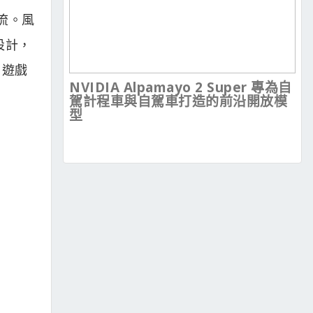
流。風
設計，
 遊戲
NVIDIA Alpamayo 2 Super 專為自
駕計程車與自駕車打造的前沿開放模
型