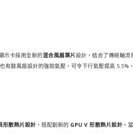
0 XT 顯示卡採用全新的
混合風扇葉片
設計，結合了傳統軸流
有鼓風扇設計的強勁氣壓，可令下行氣壓提高 5.5%
浪形散熱片設計
，搭配創新的
GPU V 形散熱片設計
。