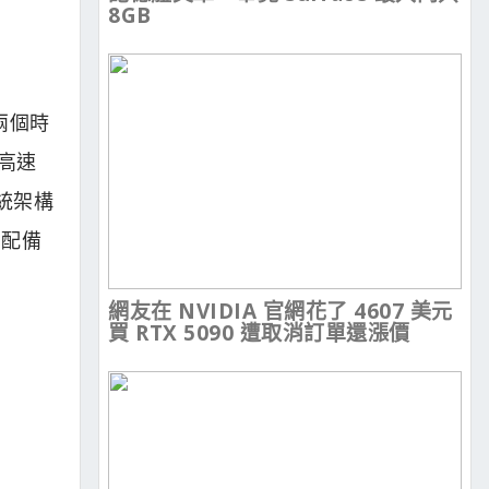
8GB
兩個時
 高速
統架構
 個配備
網友在 NVIDIA 官網花了 4607 美元
買 RTX 5090 遭取消訂單還漲價