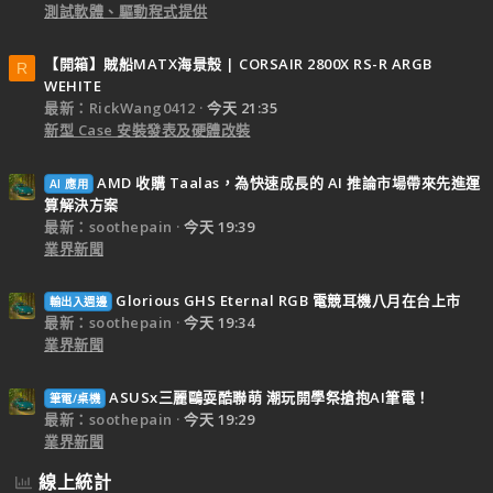
測試軟體、驅動程式提供
【開箱】賊船MATX海景殼 | CORSAIR 2800X RS-R ARGB
R
WEHITE
最新：RickWang0412
今天 21:35
新型 Case 安裝發表及硬體改裝
AMD 收購 Taalas，為快速成長的 AI 推論市場帶來先進運
AI 應用
算解決方案
最新：soothepain
今天 19:39
業界新聞
Glorious GHS Eternal RGB 電競耳機八月在台上市
輸出入週邊
最新：soothepain
今天 19:34
業界新聞
ASUSx三麗鷗耍酷聯萌 潮玩開學祭搶抱AI筆電！
筆電/桌機
最新：soothepain
今天 19:29
業界新聞
線上統計