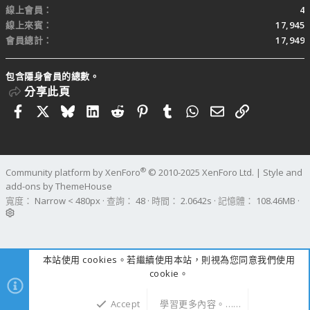
線上會員
4
線上來賓
17,945
會員總計
17,949
包含隱身會員的總數。
分享此頁
Facebook
X
Bluesky
LinkedIn
Reddit
Pinterest
Tumblr
WhatsApp
電子郵件
連結
®
Community platform by XenForo
© 2010-2025 XenForo Ltd.
|
Style and
add-ons by ThemeHouse
寬度
查詢
48
時間
2.0642s
記憶體
108.46MB
本站使用 cookies。若繼續使用本站，則視為您同意我們使用
cookie。
Accept
學習更多內容。……
上方
下方