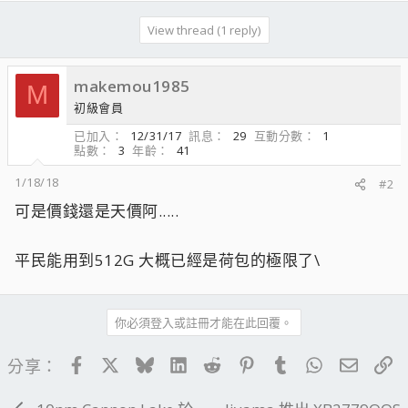
View thread (1 reply)
makemou1985
M
初級會員
已加入
12/31/17
訊息
29
互動分數
1
點數
3
年齡
41
1/18/18
#2
可是價錢還是天價阿.....
平民能用到512G 大概已經是荷包的極限了\
你必須登入或註冊才能在此回覆。
Facebook
X
Bluesky
LinkedIn
Reddit
Pinterest
Tumblr
WhatsApp
電子郵
連
分享：