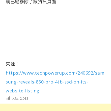
網已經移除了該資訊頁面。
來源：
https://www.techpowerup.com/240692/sam
sung-reveals-860-pro-4tb-ssd-on-its-
website-listing
人氣:
2,083