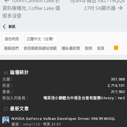
10nm Cannon Lake 於
Iiyama 推出 XB2779QQS
資料庫曝光, Coffee Lake 還
27吋 5K顯示器
很多沒發
新訊
淺色明亮
正體中文（台灣）
R
連絡我們
使用條款與網站規範
隱私權政策
說明
首頁
S
S
論壇統計
主題
307,088
訊息
2,716,101
會員
217,902
新加入的會員
喝茶找小錦鯉北中南全台皆有服務Gleezy：tw3
最新文章
NVIDIA GeForce Vulkan Developer Driver 596.99 WHQL
最新：mhp1120
今天 21:57