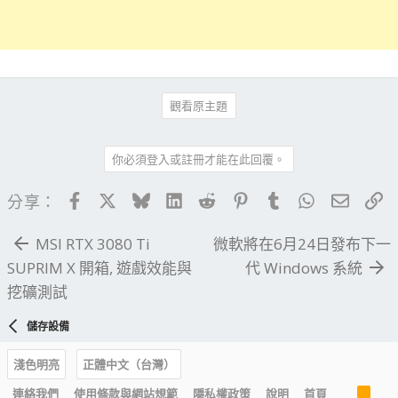
觀看原主題
你必須登入或註冊才能在此回覆。
Facebook
X
Bluesky
LinkedIn
Reddit
Pinterest
Tumblr
WhatsApp
電子郵
連
分享：
MSI RTX 3080 Ti
微軟將在6月24日發布下一
SUPRIM X 開箱, 遊戲效能與
代 Windows 系統
挖礦測試
儲存設備
淺色明亮
正體中文（台灣）
R
連絡我們
使用條款與網站規範
隱私權政策
說明
首頁