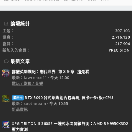
S
S
論壇統計
主題
307,103
訊息
2,716,130
會員
217,904
新加入的會員
PRECISION
最新文章
霹靂英雄戰紀：刜伐世界─第３９章─搶先看
最新：lawrence11
今天 12:00
電玩 / 影視 / 音樂
RTX 5090 各式綑綁組合包再現, 買卡+卡+板+CPU
顯示卡
最新：soothepain
今天 10:55
新品資訊
XPG TRITON II 360SE 一體式水冷開箱評測：AMD R9 9950X3D2
壓力實測