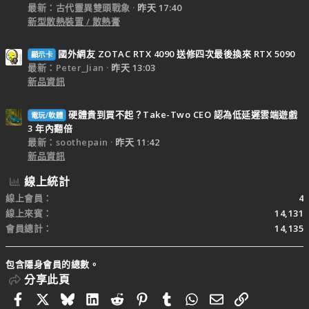
最新：古代靈異雙頭戰象
昨天 17:40
新型散熱裝置 / 散熱膏
國外網友 ZOTAC RTX 4090 送修四次最後換來 RTX 5090
顯示卡
最新：Peter_Jian
昨天 13:03
新品資訊
硬體貴到買不起？Take-Two CEO 認為低延遲雲端遊戲
電玩/軟體
3 年內翻倍
最新：soothepain
昨天 11:42
新品資訊
線上統計
線上會員
4
線上來賓
14,131
會員總計
14,135
包含隱身會員的總數。
分享此頁
Facebook
X
Bluesky
LinkedIn
Reddit
Pinterest
Tumblr
WhatsApp
電子郵件
連結