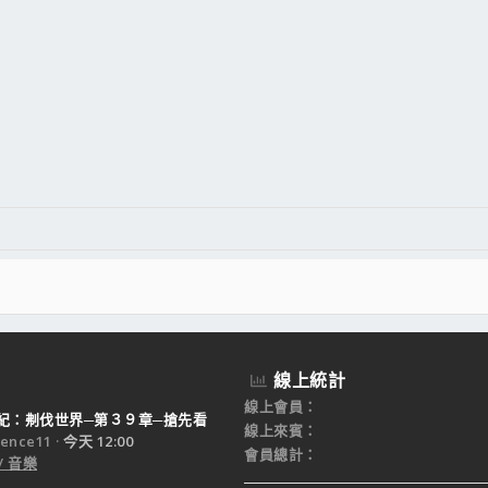
線上統計
線上會員
紀：刜伐世界─第３９章─搶先看
線上來賓
ence11
今天 12:00
會員總計
/ 音樂