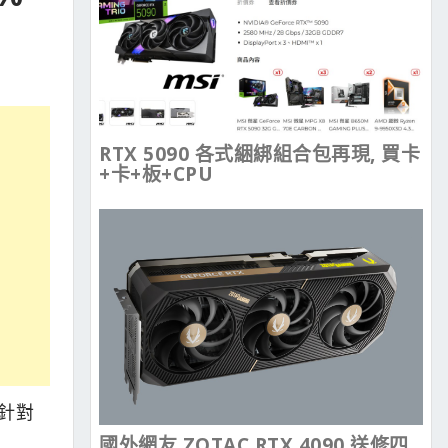
RTX 5090 各式綑綁組合包再現, 買卡
+卡+板+CPU
，針對
國外網友 ZOTAC RTX 4090 送修四