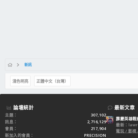
新訊
淺色明亮
正體中文（台灣）
論壇統計
最新文章
主題
307,102
霹靂英雄戰
訊息
2,716,129
最新：lawr
會員
217,904
電玩 / 影視 
新加入的會員
PRECISION