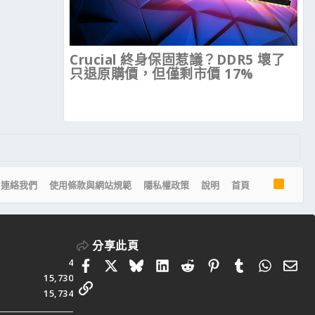
Crucial 終身保固惹議？DDR5 壞了
只退原購價，但僅剩市價 17%
R
連絡我們
使用條款與網站規範
隱私權政策
說明
首頁
S
S
分享此頁
4
Facebook
X
Bluesky
LinkedIn
Reddit
Pinterest
Tumblr
Whats
電
15,730
連結
15,734