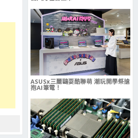
ASUSx三麗鷗耍酷聯萌 潮玩開學祭搶
抱AI筆電！