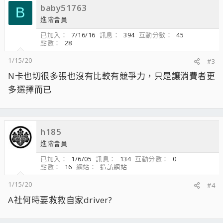
baby51763
B
進階會員
已加入
7/16/16
訊息
394
互動分數
45
點數
28
1/15/20
#3
N卡也切很多張也沒有比較有競爭力，只是讓消費者更
多選擇而已
h185
進階會員
已加入
1/6/05
訊息
134
互動分數
0
點數
16
網站
造訪網站
1/15/20
#4
A社何時要救救自家driver?