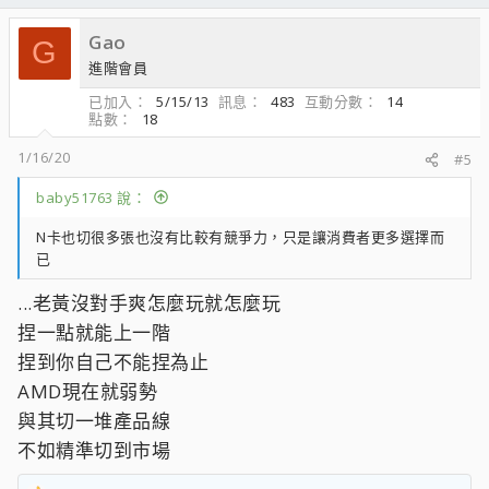
Gao
G
進階會員
已加入
5/15/13
訊息
483
互動分數
14
點數
18
1/16/20
#5
baby51763 說：
N卡也切很多張也沒有比較有競爭力，只是讓消費者更多選擇而
已
...老黃沒對手爽怎麼玩就怎麼玩
捏一點就能上一階
捏到你自己不能捏為止
AMD現在就弱勢
與其切一堆產品線
不如精準切到市場