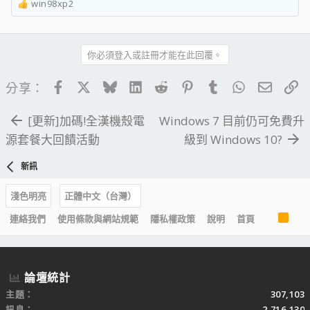
win98xp2
R
e
a
c
你必須登入或註冊才能在此回覆。
t
i
Facebook
X
Bluesky
LinkedIn
Reddit
Pinterest
Tumblr
WhatsApp
電子郵
連
分享：
o
n
[更新]加碼!全漢機殼電
Windows 7 目前仍可免費升
s
：
源套餐大回饋活動
級到 Windows 10?
新訊
淺色明亮
正體中文（台灣）
R
連絡我們
使用條款與網站規範
隱私權政策
說明
首頁
S
S
論壇統計
主題
307,103
訊息
2,716,130