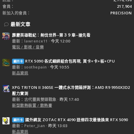
會員
217,904
新加入的會員
PRECISION
最新文章
霹靂英雄戰紀：刜伐世界─第３９章─搶先看
最新：lawrence11
今天 12:00
電玩 / 影視 / 音樂
RTX 5090 各式綑綁組合包再現, 買卡+卡+板+CPU
顯示卡
最新：soothepain
今天 10:55
新品資訊
XPG TRITON II 360SE 一體式水冷開箱評測：AMD R9 9950X3D2
壓力實測
最新：古代靈異雙頭戰象
昨天 17:40
新型散熱裝置 / 散熱膏
國外網友 ZOTAC RTX 4090 送修四次最後換來 RTX 5090
顯示卡
最新：Peter_Jian
昨天 13:03
新品資訊