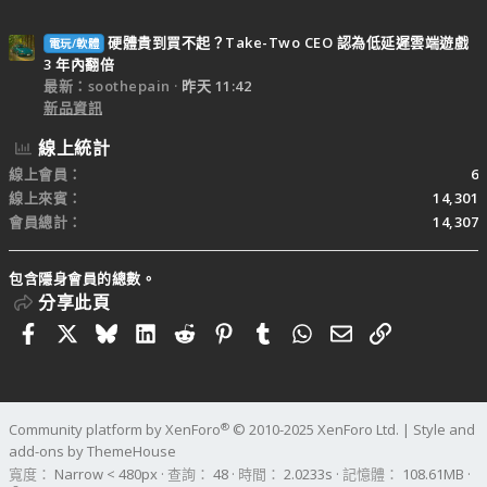
硬體貴到買不起？Take-Two CEO 認為低延遲雲端遊戲
電玩/軟體
3 年內翻倍
最新：soothepain
昨天 11:42
新品資訊
線上統計
線上會員
6
線上來賓
14,301
會員總計
14,307
包含隱身會員的總數。
分享此頁
Facebook
X
Bluesky
LinkedIn
Reddit
Pinterest
Tumblr
WhatsApp
電子郵件
連結
®
Community platform by XenForo
© 2010-2025 XenForo Ltd.
|
Style and
add-ons by ThemeHouse
寬度
查詢
48
時間
2.0233s
記憶體
108.61MB