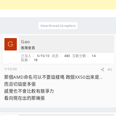
View thread (4 replies)
Gao
G
進階會員
已加入
5/15/13
訊息
483
互動分數
14
點數
18
1/15/20
#2
那個AMD命名可以不要這樣嗎 跑個XX50出來是...
而且切這麼多張
感覺也不會比較有競爭力
看向現在出的那幾張