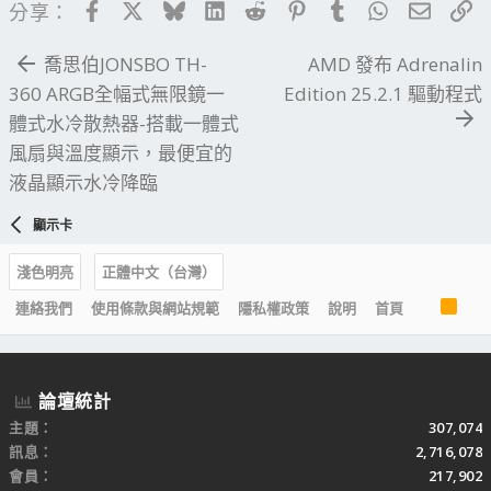
Facebook
X
Bluesky
LinkedIn
Reddit
Pinterest
Tumblr
WhatsApp
電子郵
連
分享：
喬思伯JONSBO TH-
AMD 發布 Adrenalin
360 ARGB全幅式無限鏡一
Edition 25.2.1 驅動程式
體式水冷散熱器-搭載一體式
風扇與溫度顯示，最便宜的
液晶顯示水冷降臨
顯示卡
淺色明亮
正體中文（台灣）
R
連絡我們
使用條款與網站規範
隱私權政策
說明
首頁
S
S
論壇統計
主題
307,074
訊息
2,716,078
會員
217,902