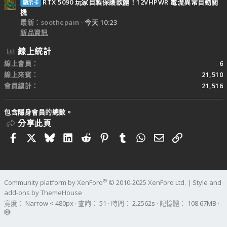
RTX 5090 玩家自製保護軟體！12VHPWR 電流異常自動關
顯示卡
機
最新：soothepain
今天 10:23
新品資訊
線上統計
線上會員
6
線上來賓
21,510
會員總計
21,516
包含隱身會員的總數。
分享此頁
Facebook
X
Bluesky
LinkedIn
Reddit
Pinterest
Tumblr
WhatsApp
電子郵件
連結
®
Community platform by XenForo
© 2010-2025 XenForo Ltd.
|
Style and
add-ons by ThemeHouse
寬度
查詢
51
時間
2.2562s
記憶體
108.67MB