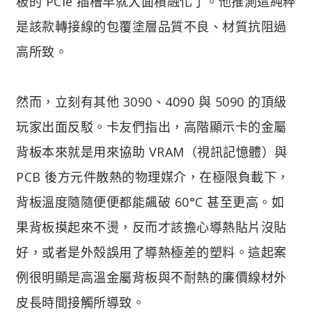
板的 PCIe 插槽早就大面積融化了。他推測這純粹
是該款轉接線的包覆塗層品質不良、材質抗阻過
高所致。
然而，立刻有其他 3090、4090 與 5090 的頂級
玩家出面反駁。卡友們指出，高階顯示卡的金屬
背板本來就是用來協助 VRAM（視訊記憶體）與
PCB 後方元件散熱的物理媒介，在極限負載下，
背板溫度隨隨便便都能飆破 60°C 甚至更高。如
果背板摸起來不燙，反而才該擔心導熱貼片沒貼
好，或者是外殼誤用了導熱極差的塑料。這起案
例很明顯是高溫金屬背板與不耐熱的廉價線材外
皮長時間接觸所導致。