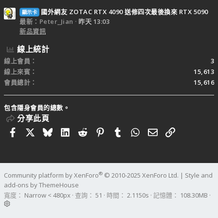
國外網友 ZOTAC RTX 4090 送修四次最後換來 RTX 5090
顯示卡
最新：Peter_Jian
昨天 13:03
新品資訊
線上統計
線上會員
3
線上來賓
15,613
會員總計
15,616
包含隱身會員的總數。
分享此頁
Facebook
X
Bluesky
LinkedIn
Reddit
Pinterest
Tumblr
WhatsApp
電子郵件
連結
®
Community platform by XenForo
© 2010-2025 XenForo Ltd.
|
Style and
add-ons by ThemeHouse
寬度
查詢
51
時間
2.1150s
記憶體
108.30MB