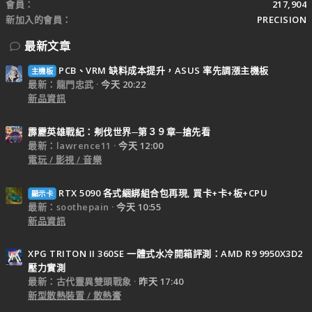
會員
217,904
新加入的會員
PRECISION
最新文章
PCB、VRM 缺料成本提升，ASUS 率先調漲主機板
主機板
最新：龍門忠武
今天 20:22
新品資訊
霹靂英雄戰紀：刜伐世界─第３９章─搶先看
最新：lawrence11
今天 12:00
電玩 / 影視 / 音樂
RTX 5090 各式綑綁組合包再現, 買卡+卡+板+CPU
顯示卡
最新：soothepain
今天 10:55
新品資訊
XPG TRITON II 360SE 一體式水冷開箱評測：AMD R9 9950X3D2
壓力實測
最新：古代靈異雙頭戰象
昨天 17:40
新型散熱裝置 / 散熱膏