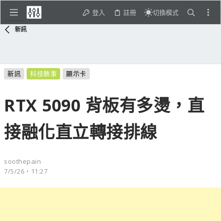
登入
註冊
切換模式
新訊
新訊
科技軼事
顯示卡
RTX 5090 背板有多燙，直
接融化直立轉接排線
soothepain
7/5/26，11:27