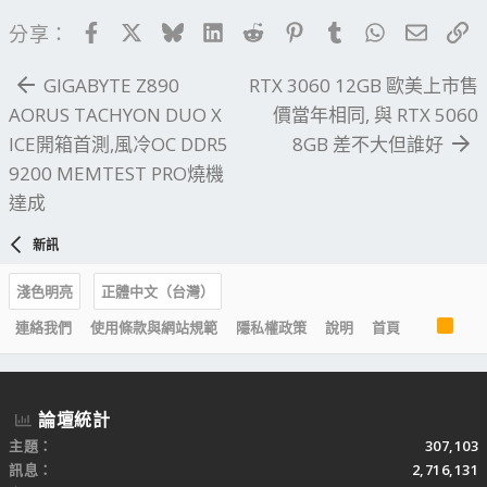
Facebook
X
Bluesky
LinkedIn
Reddit
Pinterest
Tumblr
WhatsApp
電子郵
連
分享：
GIGABYTE Z890
RTX 3060 12GB 歐美上市售
AORUS TACHYON DUO X
價當年相同, 與 RTX 5060
ICE開箱首測,風冷OC DDR5
8GB 差不大但誰好
9200 MEMTEST PRO燒機
達成
新訊
淺色明亮
正體中文（台灣）
R
連絡我們
使用條款與網站規範
隱私權政策
說明
首頁
S
S
論壇統計
主題
307,103
訊息
2,716,131