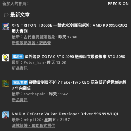
新加入的會員
PRECISION
最新文章
XPG TRITON II 360SE 一體式水冷開箱評測：AMD R9 9950X3D2
壓力實測
最新：古代靈異雙頭戰象
昨天 17:40
新型散熱裝置 / 散熱膏
國外網友 ZOTAC RTX 4090 送修四次最後換來 RTX 5090
顯示卡
最新：Peter_Jian
昨天 13:03
新品資訊
硬體貴到買不起？Take-Two CEO 認為低延遲雲端遊戲
電玩/軟體
3 年內翻倍
最新：soothepain
昨天 11:42
新品資訊
NVIDIA GeForce Vulkan Developer Driver 596.99 WHQL
最新：mhp1120
星期五，21:57
測試軟體、驅動程式提供