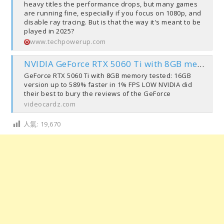
heavy titles the performance drops, but many games
are running fine, especially if you focus on 1080p, and
disable ray tracing. But is that the way it's meant to be
played in 2025?
www.techpowerup.com
NVIDIA GeForce RTX 5060 Ti with 8GB memory is far behind 16GB model in gaming performance, review shows – VideoCardz.com
GeForce RTX 5060 Ti with 8GB memory tested: 16GB
version up to 589% faster in 1% FPS LOW NVIDIA did
their best to bury the reviews of the GeForce
videocardz.com
人氣:
19,670