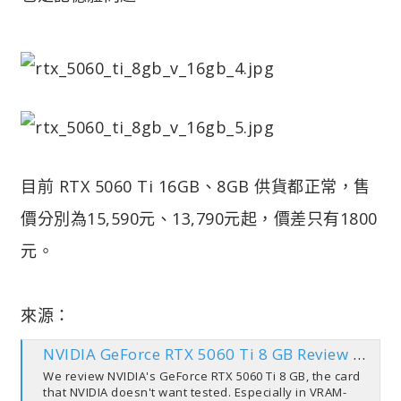
目前 RTX 5060 Ti 16GB、8GB 供貨都正常，售
價分別為15,590元、13,790元起，價差只有1800
元。
來源：
NVIDIA GeForce RTX 5060 Ti 8 GB Review – So Many Compromises
We review NVIDIA's GeForce RTX 5060 Ti 8 GB, the card
that NVIDIA doesn't want tested. Especially in VRAM-