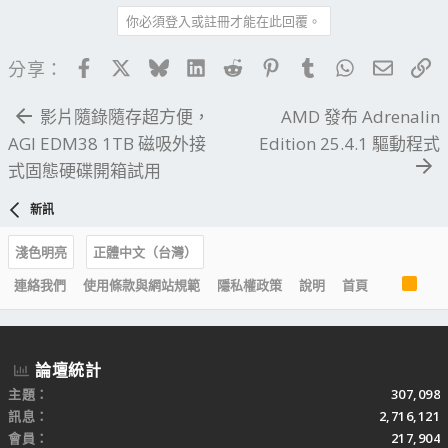
你必須登入或註冊才能在此回覆。
Facebook
X
Bluesky
LinkedIn
Reddit
Pinterest
Tumblr
WhatsApp
電子郵
連
分享：
影片隨錄隨存超方便，
AMD 發布 Adrenalin
AGI EDM38 1TB 磁吸外接
Edition 25.4.1 驅動程式
式固態硬碟開箱試用
新訊
淺色明亮
正體中文（台灣）
R
連絡我們
使用條款與網站規範
隱私權政策
說明
首頁
S
S
論壇統計
主題
307,098
訊息
2,716,121
會員
217,904