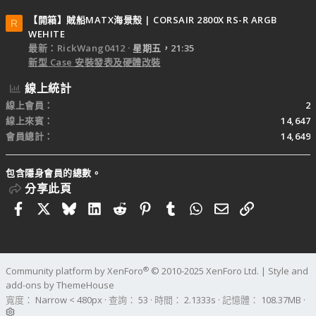
【開箱】賊船MATX海景殼 | CORSAIR 2800X RS-R ARGB
R
WEHITE
最新：RickWang0412
星期五，21:35
新型 Case 安裝發表及硬體改裝
線上統計
線上會員
2
線上來賓
14,647
會員總計
14,649
包含隱身會員的總數。
分享此頁
Facebook
X
Bluesky
LinkedIn
Reddit
Pinterest
Tumblr
WhatsApp
電子郵件
連結
®
Community platform by XenForo
© 2010-2025 XenForo Ltd.
|
Style and
add-ons by ThemeHouse
寬度
查詢
53
時間
2.1333s
記憶體
108.37MB